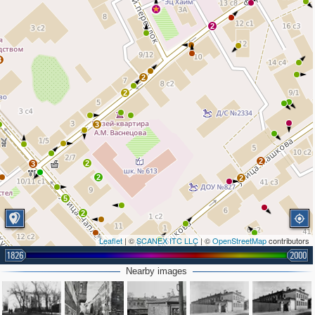
2
3
2
2
3
2
2
3
2
2
5
2
Leaflet
| ©
SCANEX ITC LLC
| ©
OpenStreetMap
contributors
1826
2000
Nearby images
3