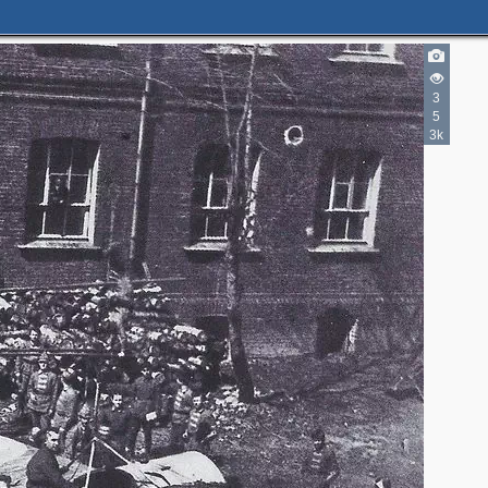
3
5
3k
3
3