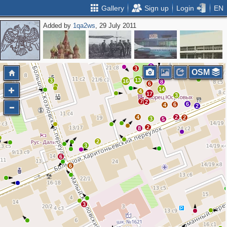
Gallery
Sign up
Login
EN
Added by
1qa2ws
, 29 July 2011
3
4
2
3
3
2
3
OSM
13
3
16
8
6
14
4
17
3
7
2
6
6
4
2
4
2
2
3
5
2
8
2
3
6
6
3