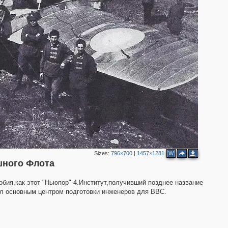
2
3
2
Sizes:
796×700
|
1457×1281
W
шного Флота
бия,как этот "Ньюпор"-4.Институт,получивший позднее название
л основным центром подготовки инженеров для ВВС.