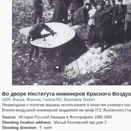
319,864
1,406,684
160,011
8,286
29,243
5,916
13,204
520
Во дворе Института инженеров Красного Возду
1920
,
Russia
,
Moscow
,
Central AO
,
Basmanny District
Непригодные к полетам машины использовали в качестве учебного посо
Военно-воздушной инженерной академией им.проф.Н.Е.Жуковского,ста
Source:
История Русской Авиации в Фотографиях 1885-1945
Shooting location address:
Малый Козловский пер.дом 3
Shooting direction:
north
