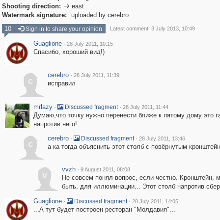
Shooting direction:
east

Watermark signature:
uploaded by cerebro
10
Sign in to share your opinion
Latest comment: 3 July 2013, 10:49
Guaglione
·
28 July 2011, 10:15
Спасибо, хороший вид!)
cerebro
·
28 July 2011, 11:39
c
исправил
mrlazy
·
·
Discussed fragment
28 July 2011, 11:44
Думаю,что точку нужно перенести ближе к пятому дому это г
напротив него!
cerebro
·
·
Discussed fragment
28 July 2011, 13:46
c
а ка тогда объяснить этот столб с повёрнутым кронштей
vvzh
·
9 August 2011, 08:08
v
Не совсем понял вопрос, если честно. Кронштейн, 
быть, для иллюминации... Этот столб напротив сбе
Guaglione
·
·
Discussed fragment
28 July 2011, 14:05
...А тут будет построен ресторан "Молдавия"...