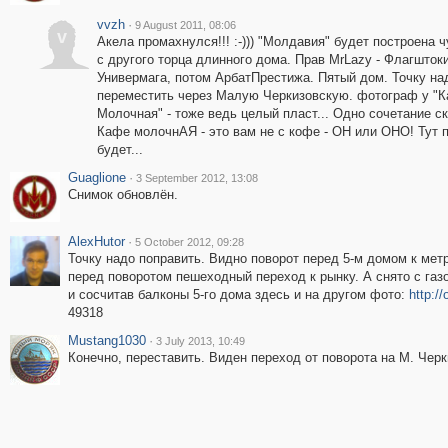
vvzh
·
9 August 2011, 08:06
v
Акела промахнулся!!! :-))) "Молдавия" будет построена ч
с другого торца длинного дома. Прав MrLazy - Флагшток
Универмага, потом АрбатПрестижа. Пятый дом. Точку на
переместить через Малую Черкизовскую. фотограф у "
Молочная" - тоже ведь целый пласт... Одно сочетание с
Кафе молочнАЯ - это вам не с кофе - ОН или ОНО! Тут 
будет...
Guaglione
·
3 September 2012, 13:08
Снимок обновлён.
AlexHutor
·
5 October 2012, 09:28
Точку надо поправить. Видно поворот перед 5-м домом к метр
перед поворотом пешеходный переход к рынку. А снято с газ
и сосчитав балконы 5-го дома здесь и на другом фото:
http:/
49318
Mustang1030
·
3 July 2013, 10:49
Конечно, переставить. Виден переход от поворота на М. Черк