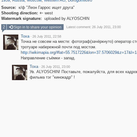
1959
,
Russia
,
Moscow
,
Western AO
,
Dorogomilovo
Source:
к/ф "Леон Гаррос ищет друга"
Shooting direction:
west

Watermark signature:
uploaded by ALYOSCHIN
2
Sign in to share your opinion
Latest comment: 26 July 2011, 23:00
Toxa
·
26 July 2011, 22:58
Точка не совсем на месте: фотограф(зачёркнуто) оператор ст
тротуаре набережной почти под мостом.
http://wikimapia.org/#lat=55.7517226&lon=37.5706029&z=17&l
Направление съёмки - запад.
Toxa
·
26 July 2011, 23:00
Ув. ALYOSCHIN! Поставьте, пожалуйста, для всех кадров
фильма тэг "кинокадр" !