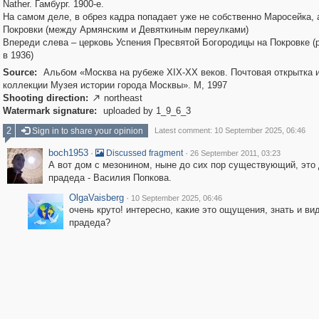
Nather. Гамбург. 1900-е.
На самом деле, в обрез кадра попадает уже не собственно Маросейка, 
Покровки (между Армянским и Девяткиным переулками)
Впереди слева – церковь Успения Пресвятой Богородицы на Покровке (
в 1936)
Source:
Альбом «Москва на рубеже XIX-XX веков. Почтовая открытка 
коллекции Музея истории города Москвы». М, 1997
Shooting direction:
northeast

Watermark signature:
uploaded by 1_9_6_3
2
Sign in to share your opinion
Latest comment: 10 September 2025, 06:46
boch1953
·
·
Discussed fragment
26 September 2011, 03:23
А вот дом с мезонином, ныне до сих пор существующий, это
прадеда - Василия Попкова.
OlgaVaisberg
·
10 September 2025, 06:46
очень круто! интересно, какие это ощущения, знать и ви
прадеда?