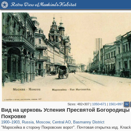
Retro View of Mankind's Habitat
Sizes:
482×307
|
1050×671
|
1561×997
W
Вид на церковь Успения Пресвятой Богородицы
319,878
1,407,250
160,021
8,286
29,248
5,916
13,204
520
Покровке
1900
–
1903
,
Russia
,
Moscow
,
Central AO
,
Basmanny District
"Маросейка в сторону Покровских ворот". Почтовая открытка изд. Knack