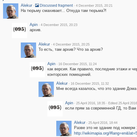
Alekur
·
·
Discussed fragment
4 December 2015, 20:21
На тюрьму смахивает... Откуда там тюрьма?!
Apin
·
4 December 2015, 20:23
архив.
Alekur
·
4 December 2015, 20:25
То есть, там архив? Что за архив?
Apin
·
16 December 2015, 11:24
как версия. Как правило, последние этажи и ч
конторских помещений.
Alekur
·
16 December 2015, 11:32
Мне всегда казалось, что это здание Дома
Apin
·
·
25 April 2016, 18:35
Edited 25 April 201
если прям за современной ГД, то Вам
Alekur
·
25 April 2016, 18:44
Разве это не здание под номерм 
http://wikimapia.org/#lang=en&l