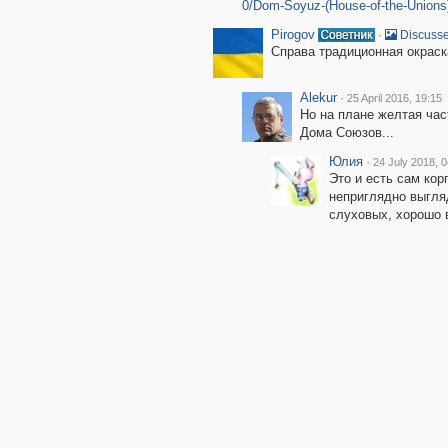
0/Dom-Soyuz-(House-of-the-Unions)
Pirogov
·
Discusse
Справа традиционная окрас
Alekur
·
25 April 2016, 19:15
Но на плане желтая час
Дома Союзов...
Юлия
·
24 July 2018, 0
Это и есть сам кор
неприглядно выгляд
слуховых, хорошо 