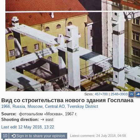
Sizes:
457×700
|
2548×3903
W
319,973
1,407,905
160,060
8,295
29,263
5,920
53,065
2,283
Вид со строительства нового здания Госплана
1966
,
Russia
,
Moscow
,
Central AO
,
Tverskoy District
Source:
фотоальбом «Москва», 1967 г.
Shooting direction:
east

Last edit 12 May 2018, 13:22
10
Sign in to share your opinion
Latest comment: 24 July 2018, 04:58