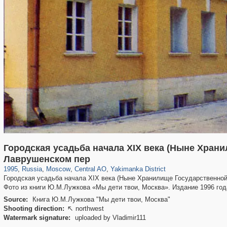
Городская усадьба начала XIX века (Ныне Храни
319,780
1,406,531
159,978
8,286
29,243
5,916
13,375
458
Лаврушенском пер
1995
,
Russia
,
Moscow
,
Central AO
,
Yakimanka District
Городская усадьба начала XIX века (Ныне Хранилище Государственной
Фото из книги Ю.М.Лужкова «Мы дети твои, Москва». Издание 1996 год
Source:
Книга Ю.М.Лужкова "Мы дети твои, Москва"
Shooting direction:
northwest

Watermark signature:
uploaded by Vladimir111