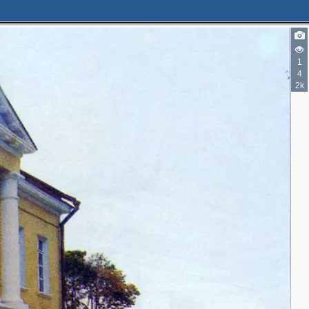
1
3
2
4
2k
3
3
3
3
5