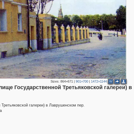
2
Sizes:
864×671
|
901×700
|
1472×1144
W
лище Государственной Третьяковской галереи) в
 Третьяковской галереи) в Лаврушенском пер.
а