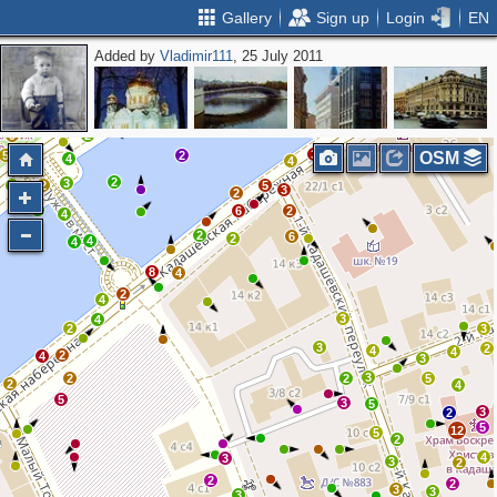
Gallery
Sign up
Login
EN
Added by
Vladimir111
, 25 July 2011
2
2
4
2
2
3
3
9
2
3
5
2
OSM
4
4
2
3
4
2
5
3
2
2
6
2
4
2
6
2
4
4
8
4
2
4
3
4
2
3
3
2
4
4
2
4
3
3
2
2
5
2
4
5
3
5
3
2
5
12
5
2
4
3
3
2
2
2
3
3
3