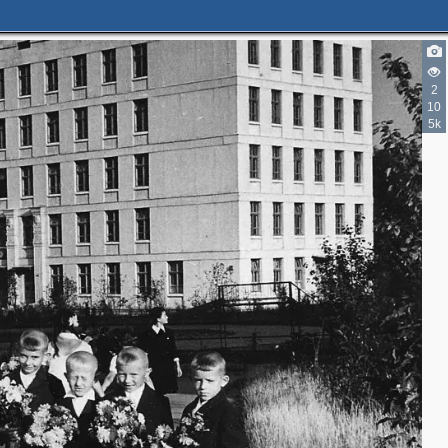
2
10
5k
2