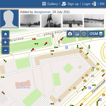
Gallery
Sign up
Login
EN
Added by
designoman
, 24 July 2011
5
2
OSM
4
5
2
2
5
2
3
2
2
2