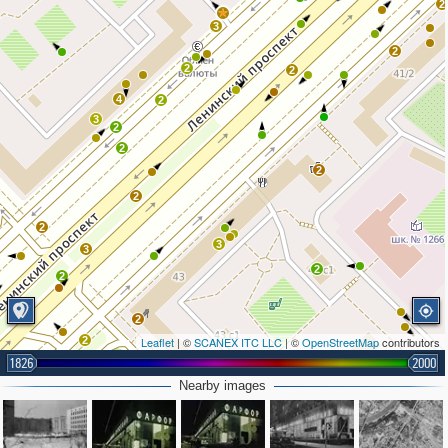
2
3
2
2
2
4
2
3
2
2
2
2
2
3
3
2
2
2
2
2
Leaflet
| ©
SCANEX ITC LLC
| ©
OpenStreetMap
contributors
1826
2000
Nearby images