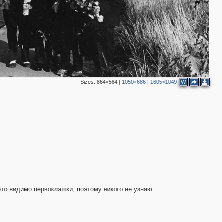
Sizes:
864×564
|
1050×686
|
1605×1049
W
3
 это видимо первоклашки, поэтому никого не узнаю