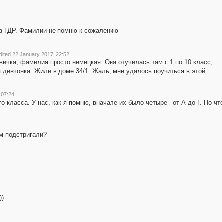
из ГДР. Фамилии не помню к сожалению
dited 22 January 2017, 22:52
квичка, фамилия просто немецкая. Она отучилась там с 1 по 10 класс,
 девчонка. Жили в доме 34/1. Жаль, мне удалось поучиться в этой
 07:24
о класса. У нас, как я помню, вначале их было четыре - от А до Г. Но 
м подстригали?
))