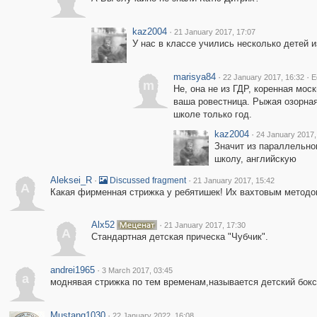
kaz2004
·
21 January 2017, 17:07
У нас в классе учились несколько детей 
marisya84
·
·
22 January 2017, 16:32
E
m
Не, она не из ГДР, коренная мос
ваша ровестница. Рыжая озорная
школе только год.
kaz2004
·
24 January 2017,
Значит из параллельног
школу, английскую
Aleksei_R
·
·
Discussed fragment
21 January 2017, 15:42
A
Какая фирменная стрижка у ребятишек! Их вахтовым методо
Alx52
·
21 January 2017, 17:30
A
Стандартная детская прическа "Чубчик".
andrei1965
·
3 March 2017, 03:45
a
моднявая стрижка по тем временам,называется детский бокс
Mustang1030
·
22 January 2022, 16:08