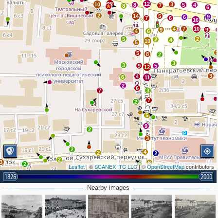
12
12
10
3
8
5
4
7
8
6
2
14
5
9
6
7
6
16
4
7
10
9
9
4
6
5
2
2
4
10
5
5
8
2
3
3
9
5
12
3
4
6
11
2
6
7
3
7
2
5
9
2
3
2
4
2
2
2
3
8
2
Leaflet
| ©
SCANEX ITC LLC
| ©
OpenStreetMap
contributors
3
11
1826
2000
3
Nearby images
3
3
2
3
2