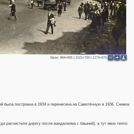
Sizes:
864×591
|
1022×700
|
1279×876
W
2
ой была построена в 1934 и перенесена на Самотёчную в 1936. Снимок
огда расчистили дорогу после вандализма с башней), а тут явно тепло