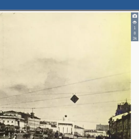
1
2
8
3k
2
2
7
4
3
3
3
2
2
2
2