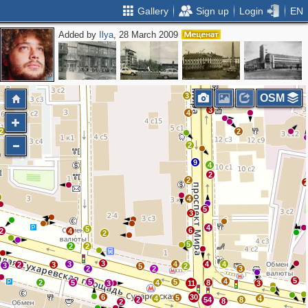
Gallery
Sign up
Login
EN
Added by
Ilya
, 28 March 2009
2
3
4
2
2
2
3
OSM
3
4
2
2
2
9
4
2
2
4
5
3
4
5
6
2
4
2
5
2
2
3
3
4
4
4
2
3
3
5
2
2
2
3
5
4
5
5
2
5
4
8
3
11
3
6
30
5
4
4
2
54
8
8
2