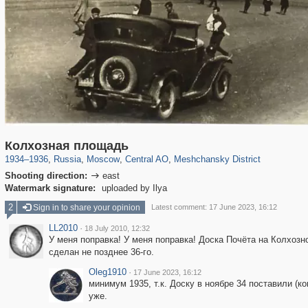
319,861
1,406,837
160,009
8,286
29,243
5,916
10,185
264
Колхозная площадь
1934
–
1936
,
Russia
,
Moscow
,
Central AO
,
Meshchansky District
Shooting direction:
east

Watermark signature:
uploaded by Ilya
2
Sign in to share your opinion
Latest comment: 17 June 2023, 16:12
LL2010
·
18 July 2010, 12:32
У меня поправка! У меня поправка! Доска Почёта на Колхозн
сделан не позднее 36-го.
Oleg1910
·
17 June 2023, 16:12
минимум 1935, т.к. Доску в ноябре 34 поставили (к
уже.