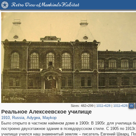
Retro View of Mankind's Habitat
Sizes:
482×299
|
1011×628
|
1011×628
W
393
1,406,741
4
256
29,243
1
Реальное Алексеевское училище
1910
,
Russia
,
Adygea
,
Maykop
Было открыто в частном наёмном доме в 1900г. В 1905г. для училища б
построено двухэтажное здание в псевдорусском стиле. С 1905 по 1913г.
училище учился наш знаменитый земляк – писатель Евгений Шварц. П