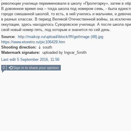
революции училище переименовали в школу «Пролетарку», затем в об
В довоенное время она – тогда школа под номером семь, - была единст
городе смешанной школой, то есть, в ней учились и мальчики, и девочк
в разных классах. В период Великой Отечественной войны, за исключе
оккупации, здесь находилось Суворовское училище. А после школа пр
свой новый номер пять, под которым и значится по сей день.
Source:
http://maikop.ru/upload/iblock/fff/getImage (48).jpg
https://www.etoretro.ru/pic106429.htm
Shooting direction:
south

Watermark signature:
uploaded by Ingvar_Smith
Last edit 5 September 2016, 11:56
0
Sign in to share your opinion