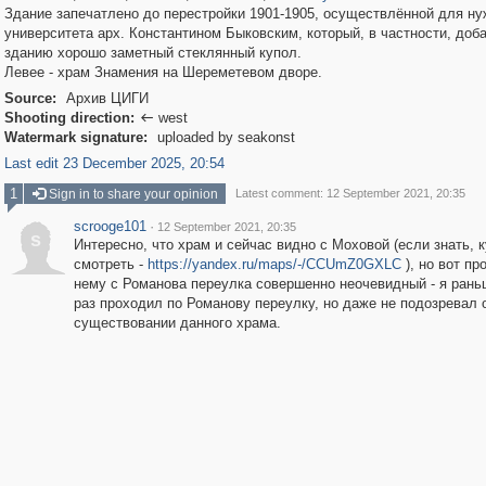
Здание запечатлено до перестройки 1901-1905, осуществлённой для н
университета арх. Константином Быковским, который, в частности, доб
зданию хорошо заметный стеклянный купол.
Левее - храм Знамения на Шереметевом дворе.
Source:
Архив ЦИГИ
Shooting direction:
west

Watermark signature:
uploaded by seakonst
Last edit 23 December 2025, 20:54
1
Sign in to share your opinion
Latest comment: 12 September 2021, 20:35
scrooge101
·
12 September 2021, 20:35
s
Интересно, что храм и сейчас видно с Моховой (если знать, 
смотреть -
https://yandex.ru/maps/-/CCUmZ0GXLC
), но вот пр
нему с Романова переулка совершенно неочевидный - я рань
раз проходил по Романову переулку, но даже не подозревал 
существовании данного храма.