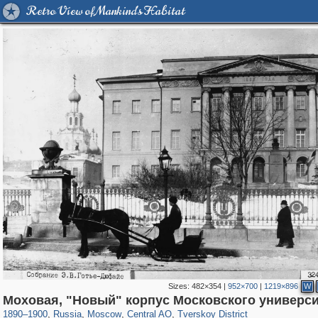
Retro View of Mankind's Habitat
Sizes:
482×354
|
952×700
|
1219×896
W
319,864
1,406,840
160,012
8,286
29,243
5,916
53,052
2,283
Моховая, "Новый" корпус Московского универси
1890
–
1900
,
Russia
,
Moscow
,
Central AO
,
Tverskoy District