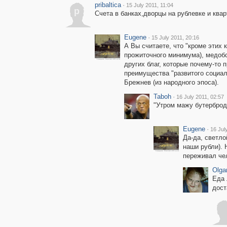
pribaltica
·
15 July 2011, 11:04
p
Счета в банках,дворцы на рублевке и квар
Eugene
·
15 July 2011, 20:16
А Вы считаете, что "кроме этих 
прожиточного минимума), медобс
других благ, которые почему-то
преимущества "развитого социали
Брежнев (из народного эпоса).
Taboh
·
16 July 2011, 02:57
"Утром мажу бутерброд, 
Eugene
·
16 Jul
Да-да, светло
наши рубли).
переживал чел
Olga
Еда 
дост