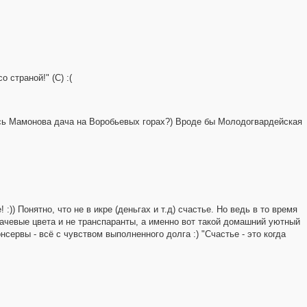
 страной!" (С) :(
десь Мамонова дача на Воробьевых горах?) Вроде бы Молодогвардейская
)) Понятно, что не в икре (деньгах и т.д) счастье. Но ведь в то время
чевые цвета и не транспаранты, а именно вот такой домашний уютный
нсервы - всё с чувством выполненного долга :) "Счастье - это когда