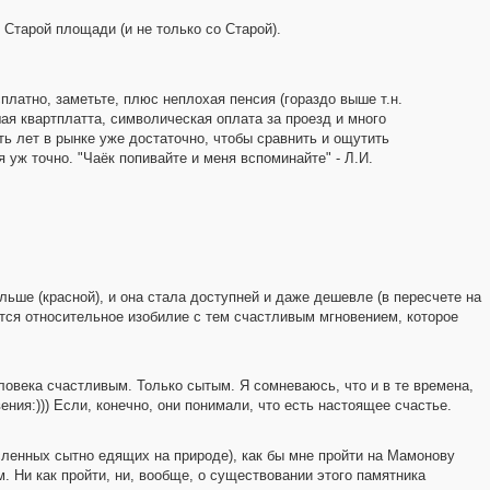
 Старой площади (и не только со Старой).
платно, заметьте, плюс неплохая пенсия (гораздо выше т.н.
я квартплатта, символическая оплата за проезд и много
ть лет в рынке уже достаточно, чтобы сравнить и ощутить
 уж точно. "Чаёк попивайте и меня вспоминайте" - Л.И.
ольше (красной), и она стала доступней и даже дешевле (в пересчете на
тся относительное изобилие с тем счастливым мгновением, которое
ловека счастливым. Только сытым. Я сомневаюсь, что и в те времена,
ия:))) Если, конечно, они понимали, что есть настоящее счастье.
ленных сытно едящих на природе), как бы мне пройти на Мамонову
. Ни как пройти, ни, вообще, о существовании этого памятника