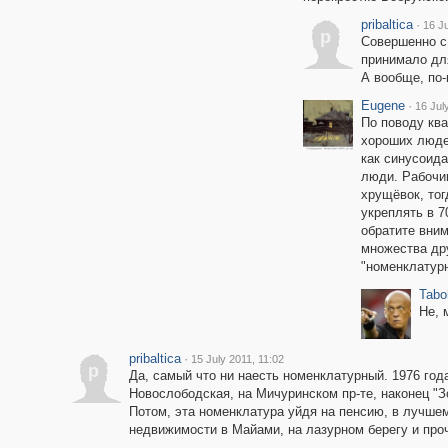
pribaltica
·
16 Ju
p
Совершенно с
принимало для
А вообще, по-
Eugene
·
16 Jul
По поводу ква
хороших людей
как синусоида
люди. Рабочим
хрущёвок, тог
укреплять в 7
обратите вним
множества дру
"номенклатурн
Tabo
Не, 
pribaltica
·
15 July 2011, 11:02
p
Да, самый что ни наесть номенклатурный. 1976 год
Новослободская, на Мичуринском пр-те, наконец "З
Потом, эта номенклатура уйдя на пенсию, в лучшем
недвижимости в Майами, на лазурном берегу и проч