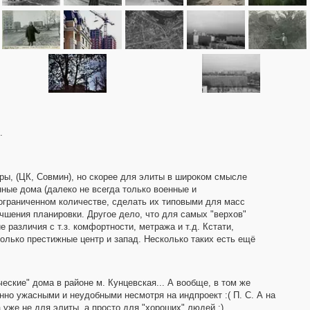
.
ры, (ЦК, Совмин), но скорее для элиты в широком смысле
ные дома (далеко не всегда только военные и
 ограниченном количестве, сделать их типовыми для масс
чшения планировки. Другое дело, что для самых "верхов"
различия с т.з. комфортности, метража и т.д. Кстати,
только престижные центр и запад. Несколько таких есть ещё
еские" дома в районе м. Кунцевская... А вообще, в том же
нно ужасными и неудобными несмотря на индпроект :( П. С. А на
а уже не для элиты, а просто для "хороших" людей :)