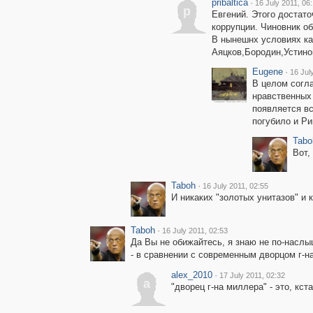
pribaltica
·
16 July 2011, 06
p
Евгений. Этого достат
коррупции. Чиновник об
В нынешнх условиях ка
Аяцков,Бородин,Устино
Eugene
·
16 Jul
В целом согла
нравственных 
появляется вс
погубило и Ри
Tabo
Вот,
Taboh
·
16 July 2011, 02:55
И никаких "золотых унитазов" и 
Taboh
·
16 July 2011, 02:53
Да Вы не обижайтесь, я знаю не по-наслыш
- в сравнении с современным дворцом г-н
alex_2010
·
17 July 2011, 02:32
a
"дворец г-на миллера" - это, кста