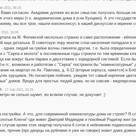
ly 2011, 06:18
 Вами согласен. Акедемик должен во всех смыслах получать больше,чем
 этого меры (т.н. академические дома в р-не Кунцево). А это государст
моему, мы все трое, нашли консенсенсус в нашей дискуссии и икренне с
y 2011, 16:05
ртала на М. Филевской несколько странно и само расположение - вблизи
 еще деталька. В советскую пору многие слои населения попадали в эту
 - одних людей на гребне волны сменяли другие, т.е. была определенн
 с "Серпа и молота" в послевоенные годы строили по тем временам кла
да как вокруг были бараки и двухэтажки с коридорной системой. Если 
0-е гг., возможно и работягам с "Серпа" построили бы "номенклатурные
ание на квартал по Ак. Павлова, д. 6-12 (вторые корпуса, кажется) и Б
гих хрущевок. Но посмотрев поближе, увидим тот самый кирпичик цвета
ых" домов. Вроде для простых людей дома, но не совсем - медперсонал
h
·
17 July 2011, 02:25
метро не сильно шумит, во всяком случае, не докучает ;)
а постройки. А что, для современной номенклатуры дома не строят? Я с
олотые Ключи"-где живет Дмитрий Медведев и покойный Ридигер жил (он 
 случае кроме этих квартир получала 6 соток в неближнем подмосковье.
ее, прочее (про дворцы на рублевке я уже не говорю) знают даже домох