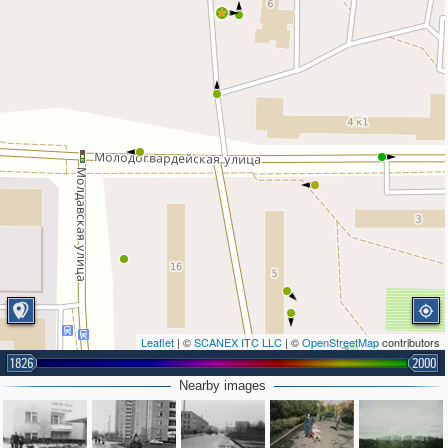
Leaflet
| ©
SCANEX ITC LLC
| ©
OpenStreetMap
contributors
1826
2000
Nearby images