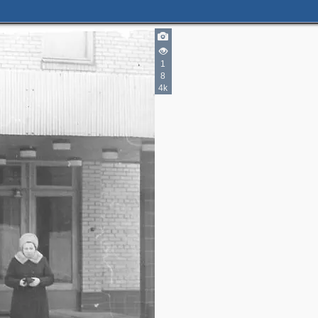
1
8
4k