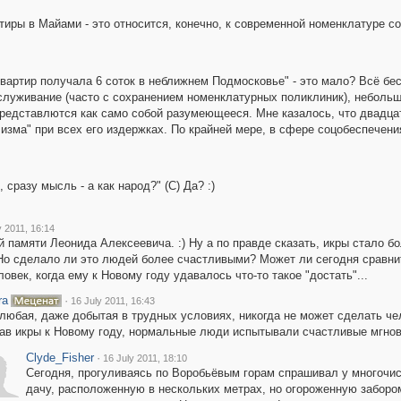
тиры в Майами - это относится, конечно, к современной номенклатуре со
квартир получала 6 соток в неближнем Подмосковье" - это мало? Всё бес
луживание (часто с сохранением номенклатурных поликлиник), небольша
 представлются как само собой разумеющееся. Мне казалось, что двадца
зма" при всех его издержках. По крайней мере, в сфере соцобеспечения
сразу мысль - а как народ?" (С) Да? :)
y 2011, 16:14
й памяти Леонида Алексеевича. :) Ну а по правде сказать, икры стало б
 Но сделало ли это людей более счастливыми? Может ли сегодня сравни
овек, когда ему к Новому году удавалось что-то такое "достать"...
ra
·
16 July 2011, 16:43
любая, даже добытая в трудных условиях, никогда не может сделать че
ав икры к Новому году, нормальные люди испытывали счастливые мгновен
Clyde_Fisher
·
16 July 2011, 18:10
Сегодня, прогуливаясь по Воробьёвым горам спрашивал у многочис
дачу, расположенную в нескольких метрах, но огороженную забором