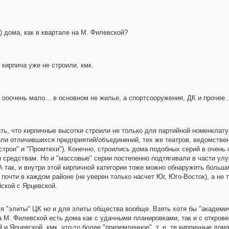
) дома, как в квартале на М. Филевской?
 кирпича уже не строили, кмк.
ооочень мало... в основном не жилье, а спортсооружения, ДК и прочее..
ть, что кирпичные высотки строили не только для партийной номенклату
ли отличившихся предприятий/объединений, тех же театров, ведомствен
цстрои" и "Промтехи"). Конечно, строились дома подобных серий в очень
 средствам. Но и "массовые" серии постепенно подтягивали в части улу
так, и внутри этой кирпичной категории тоже можно обнаружить большие 
очти в каждом районе (не уверен только насчет Юг, Юго-Восток), а не 
ской с Ярцевской.
я "элиты" ЦК но и для элиты общества вообще. Взять хотя бы "академич
 М. Филевской есть дома как с удачными планировками, так и с открове
 и Ярцевской, кмк, что-то более "приземленное", т. е. те кирпичные дом