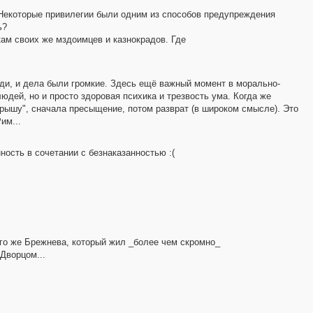
 Некоторые привилегии были одним из способов предупреждения
ь?
кам своих же мздоимцев и казнокрадов. Где
юди, и дела были громкие. Здесь ещё важный момент в морально-
людей, но и просто здоровая психика и трезвость ума. Когда же
крышу", сначала пресыщение, потом разврат (в широком смысле). Это
им...
ность в сочетании с безнаказанностью :(
того же Брежнева, который жил _более чем скромно_
Дворцом...