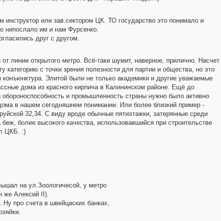
 инструктор или зав.сектором ЦК. ТО государство это понимало и
во нипослало им и нам Фурсенко.
огласились друг с другом.
 от линии открытого метро. Всё-таки шумит, наверное, прилично. Насчет
 категорию с точки зрения полезности для партии и общества, но это
ая конъюнктура. Элитой были не только академики и другие уважаемые
ссные дома из красного кирпича в Калининском районе. Ещё до
бы обороноспособность и промышленность страны нужно было активно
" дома в нашем сегодняшнем понимании. Или более близкий пример -
обруйской 32,34. С виду вроде обычные пятиэтажки, затерянные среди
 беж, более высокого качества, использовавшийся при строительстве
 ЦКБ. :)
лышал на ул.Зоологичесой, у метро
же Алексий II).
 Ну про счета в швейцаских банках,
озяйки.