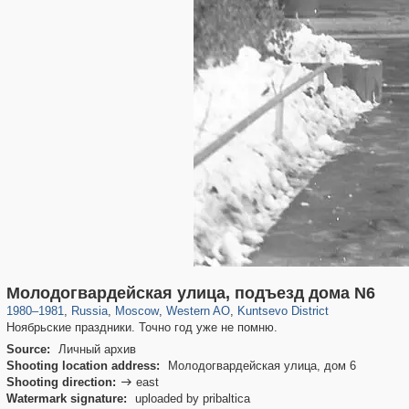
319,716
1,405,783
8,286
27,128
29,243
310
1,667
12
Молодогвардейская улица, подъезд дома N6
1980
–
1981
,
Russia
,
Moscow
,
Western AO
,
Kuntsevo District
Ноябрьские праздники. Точно год уже не помню.
Source:
Личный архив
Shooting location address:
Молодогвардейская улица, дом 6
Shooting direction:
east

Watermark signature:
uploaded by pribaltica