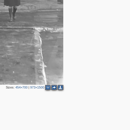
Sizes:
454×700
|
973×1500
W