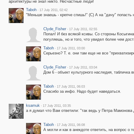
архитектуры не знал никто. Несчастные люди!
Taboh
·
17 July 2011, 02:42
"Меньше знаешь - крепче спишь!" (С) А на "дачу" попасть 
Clyde_Fisher
·
17 July 2011, 02:55
Попал! И без всякой ксивы. Со стороны Косыгин
погуляешь, но и того, что увидел более чем дост
Taboh
·
17 July 2011, 03:00
Серьезно? Т. е. они там еще не все "прихватизир
Clyde_Fisher
·
17 July 2011, 03:04
Дом 6 - объект культурного наследия, табличка в
Taboh
·
17 July 2011, 06:03
Спасибо за инфо. Надо будет наведаться.
ksamuk
·
17 July 2011, 03:35
а я думал что Вам ответили: "так ведь у Петра Мамонова 
Taboh
·
17 July 2011, 06:08
А могли и как в анекдоте ответить, на вопрос о 