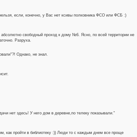
нельзя, если, конечно, у Вас нет ксивы полковника ФСО или ФСБ :)
а абсолютно свободный проход к дому №6. Ясно, по всей территории не
аточно. Разруха.
овали"?! Однако, не знал.
исит.
дачи нет здесь! У него дом в деревне,по телеку показывали."
том, как пройти в библиотеку :)) Люди то с каждым днем все проще