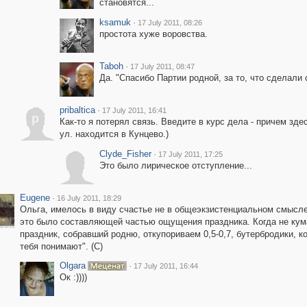
становятся...
ksamuk
·
17 July 2011, 08:26
простота хуже воровства.
Taboh
·
17 July 2011, 08:47
Да. "Спасибо Партии родной, за то, что сделали со
pribaltica
·
17 July 2011, 16:41
p
Как-то я потерял связь. Введите в курс дела - причем з
ул. находится в Кунцево.)
Clyde_Fisher
·
17 July 2011, 17:25
Это было лирическое отступление...
Eugene
·
16 July 2011, 18:29
Ольга, имелось в виду счастье не в общеэкзистенциальном смысле! :
это было составляющей частью ощущения праздника. Когда не кума
праздник, собравший родню, откупориваем 0,5-0,7, бутербродики, ко
тебя понимают". (С)
Olgara
·
17 July 2011, 16:44
Ок :))))