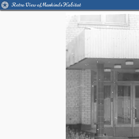
Retro View of Mankind's Habitat