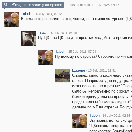
61
Sign in to share your opinion
Latest comment: 11 July 2025, 04:15
Taboh
·
15 July 2011, 06:42
Всегда интересовало, а это, часом, не "номенклатурные" (ЦК
Toxa
·
15 July 2011, 06:48
Ну ЦК - не ЦК, но для простых людей в то время из
Taboh
·
15 July 2011, 07:03
Ну почему не строили? Строили, но жилья 
Eugene
·
15 July 2011, 19:51
Справедливости ради надо сказа
слова. Например, для ведущих и
безопасность, но и разные "Спе
было бы неподъемно по срокам и
были индивидуальные проекты. А 
представлены "номенклатурные" п
дальше по МГ на стрелке Бобруй
Taboh
·
16 July 2011, 02:35
Вы правы, не только дл
"ЦКовском" квартале на
перекрестке Бобруйской