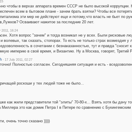
:15
очно чтобы в верхах аппарата времен СССР не было высокой коррупции.
еспечен всем в бытовом плане - зачем брать взятки? Чтобы все потерят
питализма эти мер не действуют еще и потому,что власть не бьет по ру
в,Лужков? Осваивают нажитое за последние 20 лет.
y 2011, 16:24
сен. Хотя вопрос "зачем" и тогда возникал не у всех. Были рисковые л
и волевых, так сказать, стопорах. То есть не только страх возмездия у 
едозволенность в сочетании с безнаказанностью, тут и правда "сносит 
мкую империю в своё время, и Византию. Ну а Москва, говорят, Третий Р
h
·
17 July 2011, 02:27
 точно! Полностью согласен. Сегодняшняя ситуация и есть - вседозволен
кричащей роскоши у тех людей тоже не было...
ке как жили представители той "элиты" 70-80-х... Взять хотя бы дачу 
а Миллера это как домик Петра I в Питере по сравнению с Букингемским 
ти, очень точно сказано )))))