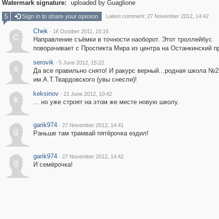
Watermark signature:
uploaded by Guaglione
5
Sign in to share your opinion
Latest comment: 27 November 2012, 14:42
Chek
·
16 October 2011, 15:16
C
Направление съёмки в точности наоборот. Этот троллейбус
поворачивает с Проспекта Мира из центра на Останкинский п
serovik
·
5 June 2012, 15:22
s
Да все правильно снято! И ракурс верный...родная школа №2
им.А.Т.Твардовского (увы снесли)!
keksinov
·
21 June 2012, 10:42
k
... но уже строят на этом же месте новую школу.
garik974
·
27 November 2012, 14:41
g
Раньше там трамвай пятёрочка ездил!
garik974
·
27 November 2012, 14:42
g
И семёрочка!