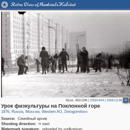
Retro View of Mankind's Habitat
Sizes:
482×296
|
1050×644
|
1856×1138
W
319,968
1,407,780
8,295
27,135
29,263
310
6,082
107
Урок физкультуры на Поклонной горе
1976
,
Russia
,
Moscow
,
Western AO
,
Dorogomilovo
Source:
Семейный архив
Shooting direction:
east

Watermark signature:
uploaded by vodkopivec