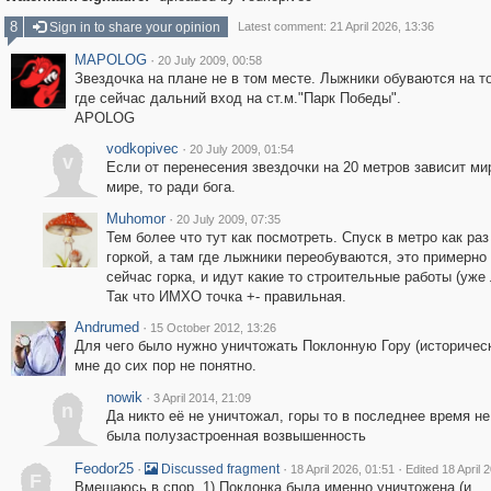
8
Sign in to share your opinion
Latest comment: 21 April 2026, 13:36
MAPOLOG
·
20 July 2009, 00:58
Звездочка на плане не в том месте. Лыжники обуваются на т
где сейчас дальний вход на ст.м."Парк Победы".
APOLOG
vodkopivec
·
20 July 2009, 01:54
v
Если от перенесения звездочки на 20 метров зависит ми
мире, то ради бога.
Muhomor
·
20 July 2009, 07:35
Тем более что тут как посмотреть. Спуск в метро как раз
горкой, а там где лыжники переобуваются, это примерно 
сейчас горка, и идут какие то строительные работы (уже 
Так что ИМХО точка +- правильная.
Andrumed
·
15 October 2012, 13:26
Для чего было нужно уничтожать Поклонную Гору (историчес
мне до сих пор не понятно.
nowik
·
3 April 2014, 21:09
n
Да никто её не уничтожал, горы то в последнее время не
была полузастроенная возвышенность
Feodor25
·
·
·
Discussed fragment
18 April 2026, 01:51
Edited 18 April 
F
Вмешаюсь в спор. 1) Поклонка была именно уничтожена (и