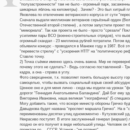
"полузастроенности" там не было - огромный парк, засаженн
шикарных яблонь на километры) . Зачем? - Это был хитрый п
Яковлева по отвлечению ветеранского корпуса от сути "перес
Сначала выдали миллионам ветеранов серьёзный орден (Ве
Отечественной второй степени) , а потом запустили проект п
"мемориала". Так как проекта не было - просто "срезали" Пок
усилиями пары ВСО (военно-строительных отрядов), что выз
огромный скандал - 23 миллиона рублей потратили. Потом вд
объявили конкурс - проводился в Манеже году в 1987. Всё эт
"перевести стрелку" с "ускорения НТП" на "политическую ре
Ставлю точку.
2) Точка съёмки именно здесь очень важна. Мир не перевернё
почему этого не сделать? - Ведь согласно поставленной - Т
кадра, а она - справа в углу.
Фото сверхценное, т.к. позволяет понять большую высоту гор
самоцелью, чтобы вызвать социальный взрыв своей абсурдн
Ценное оно и для меня лично - сюда мы ездили на уроках "ф
дорогог "Геннадия Анатольевича Баландина". Дай Бог ему здо
Викторина Ивановна, наша великая "географичка" (5 спецшко
Могу добавить также, что вскоре министр обороны Гречко будет
Давыдкова будет названа "проспект маршала Гречко". На в 
переименованы десятки улиц одномоментно - Кутузовский удл
Некрасиво поступят. В итоге заслуженный генерал (маршал) 
поздно он его получит в виде небольшой улицы. Человек он 
проектом по ... СССР. Устинов - "не потянет".