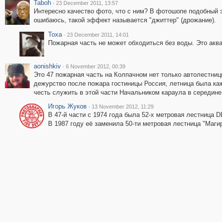
Taboh
·
23 December 2011, 13:57
Интересно качество фото, что с ним? В фотошопе подобный 
ошибаюсь, такой эффект называется "джиттер" (дрожание).
Toxa
·
23 December 2011, 14:01
Пожарная часть не может обходиться без воды. Это аква
aonishkiv
·
6 November 2012, 00:39
Это 47 пожарная часть на Колпачном нет только автолестниц
дежурство после пожара гостиницы Россия, летница была каж
честь служить в этой части Начальником караула в середине 
Игорь Жуков
·
13 November 2012, 11:29
В 47-й части с 1974 года была 52-х метровая лестница 
В 1987 году её заменила 50-ти метровая лестница "Магир