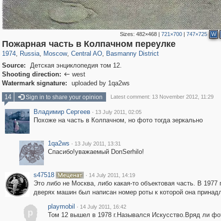
Sizes:
482×468
|
721×700
|
747×725
W
319,968
1,407,779
160,055
8,295
29,262
5,920
13,215
520
Пожарная часть в Колпачном переулке
1974
,
Russia
,
Moscow
,
Central AO
,
Basmanny District
Source:
Детская энциклопедия том 12.
Shooting direction:
west

Watermark signature:
uploaded by 1qa2ws
14
Sign in to share your opinion
Latest comment: 13 November 2012, 11:29
Владимир Сергеев
·
13 July 2011, 02:05
Похоже на часть в Колпачном, но фото тогда зеркально
1qa2ws
·
13 July 2011, 13:31
Спасибо!уважаемый DonSerhilo!
s47518
·
14 July 2011, 14:19
Это либо не Москва, либо какая-то объектовая часть. В 1977 
дверях машин был написан номер роты к которой она принад
playmobil
·
14 July 2011, 16:42
p
Том 12 вышел в 1978 г.Назывался Искусство.Вряд ли фо