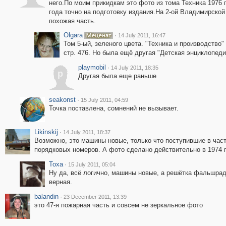
него.По моим прикидкам это фото из тома Техника 1976 
года точно на подготовку издания.На 2-ой Владимирской
похожая часть.
Olgara
·
14 July 2011, 16:47
Том 5-ый, зеленого цвета. "Техника и производство" 
стр. 476. Но была ещё другая "Детская энциклопеди
playmobil
·
14 July 2011, 18:35
p
Другая была еще раньше
seakonst
·
15 July 2011, 04:59
Точка поставлена, сомнений не вызывает.
Likinskij
·
14 July 2011, 18:37
Возможно, это машины новые, только что поступившие в часть
порядковых номеров. А фото сделано действительно в 1974 г
Toxa
·
15 July 2011, 05:04
Ну да, всё логично, машины новые, а решётка фальшрад
верная.
balandin
·
23 December 2011, 13:39
это 47-я пожарная часть и совсем не зеркальное фото