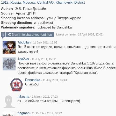
1912
,
Russia
,
Moscow
,
Central AO
,
Khamovniki District
Author:
Э.В. Готье-Дюфайе
Source:
Архив ЦИГИ
Shooting location address:
улица Тимура Фрунзе
Shooting direction:
southwest

Watermark signature:
uploaded by Danushka
8
Sign in to share your opinion
Latest comment: 18 April 2024, 12:02
Abdullah
·
11 July 2011, 13:06
Это 5-этажное здание, если не ошибаюсь, до сих пор живёт и
здравствует!
1qa2ws
·
11 July 2011, 15:52
Поклон вам за фото-реликвии,ув.Danushka.С 1875года была
расположена шелкоткацкая фабрика бельгийца Жиро.В совет
время фабрика шелковых материй "Красная роза".
Danushka
·
11 July 2011, 16:13
Спасибо!
nikusha
·
2 March 2012, 07:03
n
эх... а сейчас там офисы... и пиццерия)
flagman
·
25 October 2012, 06:22