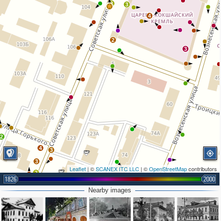
2
3
4
2
3
2
4
3
3
Leaflet
| ©
SCANEX ITC LLC
| ©
OpenStreetMap
contributors
2
1826
2000
4
Nearby images