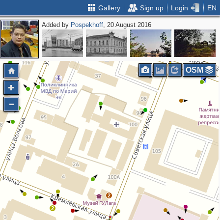
Gallery
Sign up
Login
EN
Added by
Pospekhoff
, 20 August 2016
3
2
OSM
2
2