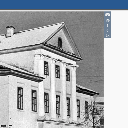
1
6
1k
2