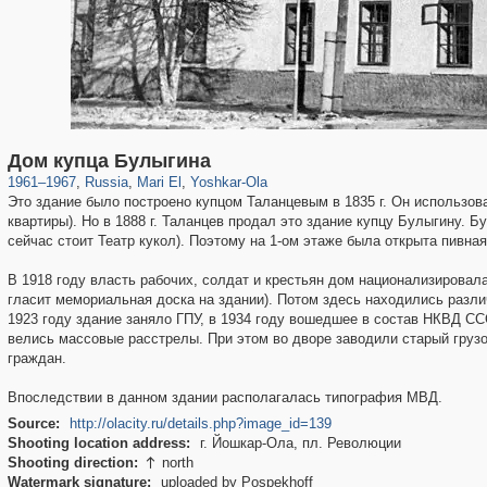
2,281
1,406,849
8
1,965
29,243
7
Дом купца Булыгина
1961
–
1967
,
Russia
,
Mari El
,
Yoshkar-Ola
Это здание было построено купцом Таланцевым в 1835 г. Он использов
квартиры). Но в 1888 г. Таланцев продал это здание купцу Булыгину. 
сейчас стоит Театр кукол). Поэтому на 1-ом этаже была открыта пивная
В 1918 году власть рабочих, солдат и крестьян дом национализировал
гласит мемориальная доска на здании). Потом здесь находились различ
1923 году здание заняло ГПУ, в 1934 году вошедшее в состав НКВД ССС
велись массовые расстрелы. При этом во дворе заводили старый грузо
граждан.
Впоследствии в данном здании располагалась типография МВД.
Source:
http://olacity.ru/details.php?image_id=139
Shooting location address:
г. Йошкар-Ола, пл. Революции
Shooting direction:
north

Watermark signature:
uploaded by Pospekhoff