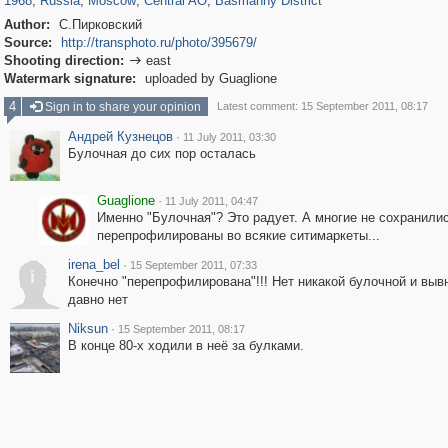
1968
,
Russia
,
Moscow
,
Central AO
,
Basmanny District
Author:
С.Пирковский
Source:
http://transphoto.ru/photo/395679/
Shooting direction:
east

Watermark signature:
uploaded by Guaglione
4
Sign in to share your opinion
Latest comment: 15 September 2011, 08:17
Андрей Кузнецов
·
11 July 2011, 03:30
Булочная до сих пор осталась
Guaglione
·
11 July 2011, 04:47
Именно "Булочная"? Это радует. А многие не сохранили
перепрофилированы во всякие ситимаркеты...
irena_bel
·
15 September 2011, 07:33
i
Конечно "перепрофилирована"!!! Нет никакой булочной и выв
давно нет
Niksun
·
15 September 2011, 08:17
В конце 80-х ходили в неё за булками.