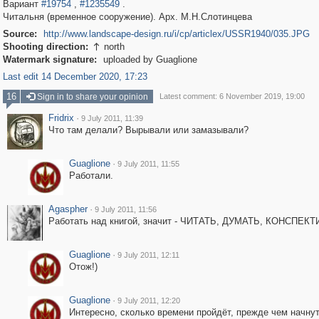
Вариант
#19754
,
#1235549
.
Читальня (временное сооружение). Арх. М.Н.Слотинцева
Source:
http://www.landscape-design.ru/i/cp/articlex/USSR1940/035.JPG
Shooting direction:
north

Watermark signature:
uploaded by Guaglione
Last edit 14 December 2020, 17:23
16
Sign in to share your opinion
Latest comment: 6 November 2019, 19:00
Fridrix
·
9 July 2011, 11:39
Что там делали? Вырывали или замазывали?
Guaglione
·
9 July 2011, 11:55
Работали.
Agaspher
·
9 July 2011, 11:56
Работать над книгой, значит - ЧИТАТЬ, ДУМАТЬ, КОНСПЕК
Guaglione
·
9 July 2011, 12:11
Отож!)
Guaglione
·
9 July 2011, 12:20
Интересно, сколько времени пройдёт, прежде чем начну