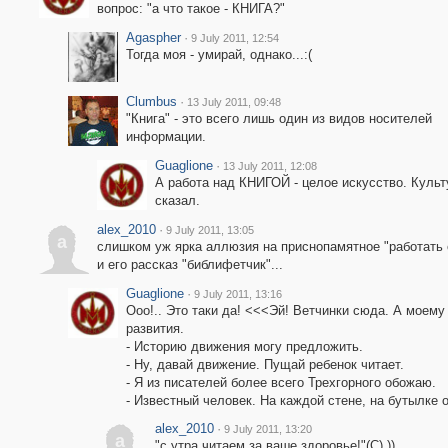
вопрос: "а что такое - КНИГА?"
Agaspher
·
9 July 2011, 12:54
Тогда моя - умирай, однако...:(
Clumbus
·
13 July 2011, 09:48
"Книга" - это всего лишь один из видов носителей
информации.
Guaglione
·
13 July 2011, 12:08
А работа над КНИГОЙ - целое искусство. Культ
сказал.
alex_2010
·
9 July 2011, 13:05
a
слишком уж ярка аллюзия на приснопамятное "работать 
и его рассказ "библифетчик"...
Guaglione
·
9 July 2011, 13:16
Ооо!.. Это таки да! <<<Эй! Ветчинки сюда. А моем
развития.
- Историю движения могу предложить.
- Ну, давай движение. Пущай ребенок читает.
- Я из писателей более всего Трехгорного обожаю.
- Известный человек. На каждой стене, на бутылке 
alex_2010
·
9 July 2011, 13:20
a
"с утра читаем за ваше здоровье!"(С) ))