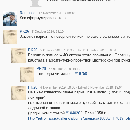
Romunas
·
17 November 2013, 08:48
Как сформулировано-то,а....
PK26
·
5 October 2019, 18:19
Заметил вариант с неверной точкой, но зато в зеленоватых то
PK26
·
·
5 October 2019, 18:53
Edited 5 October 2019, 18:56
Вероятно полное ФИО автора этого павильона - Слотинц
работала в архитектурно-проектной мастерской под руко
PK26
·
5 October 2019, 19:12
Еще одна читальня -
#19750
PK26
·
·
6 November 2019, 19:00
Edited 6 November 2019, 19:04
На Схематическом плане парка "Измайлово" (1958 г.) по
лекторий",
но отмечен он не в том месте, где сейчас стоит точка, 
лодочной станции
( рядышком с точкой
#104026
). План 1958 г. -
http://retromap.ru/gallery/albums/userpics/10058/FF7019_