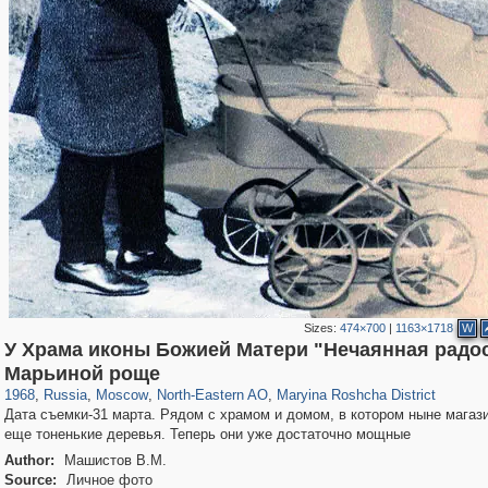
Sizes:
474×700
|
1163×1718
W
У Храма иконы Божией Матери "Нечаянная радос
319,878
1,407,206
8,286
24,495
29,248
250
2,023
27
Марьиной роще
1968
,
Russia
,
Moscow
,
North-Eastern AO
,
Maryina Roshcha District
Дата съемки-31 марта. Рядом с храмом и домом, в котором ныне магаз
еще тоненькие деревья. Теперь они уже достаточно мощные
Author:
Машистов В.М.
Source:
Личное фото