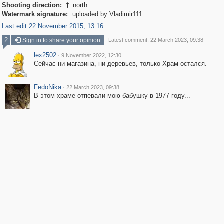
Shooting direction:
north

Watermark signature:
uploaded by Vladimir111
Last edit 22 November 2015, 13:16
2
Sign in to share your opinion
Latest comment: 22 March 2023, 09:38
lex2502
·
9 November 2022, 12:30
Сейчас ни магазина, ни деревьев, только Храм остался.
FedoNika
·
22 March 2023, 09:38
В этом храме отпевали мою бабушку в 1977 году...