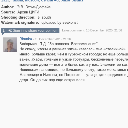
1913
,
Russia
,
Moscow
,
Central AO
,
Arbat District
Author:
Э.В. Готье-Дюфайе
Source:
Архив ЦИГИ
Shooting direction:
south

Watermark signature:
uploaded by seakonst
1
Sign in to share your opinion
Latest comment: 15 December 2025, 21:36
Ritunka
·
15 December 2025, 21:36
Боборыкин П.Д. "За полвека. Воспоминания"
Не скажу, чтобы и уличная жизнь казалась мне «столичной»;
много, больше карет, чем в губернском городе; но еще боль
ванек. Ухабы, грязные и узкие тротуары, бесконечные переулк
маленькие дома — все это было, как и у нас. Знаменитое кат
Новинским напомнило, по большому счету, такое же катанье 
Масленице в Нижнем, по Покровке — улице, где я родился в
деда. Он до сих пор еще сохранился.