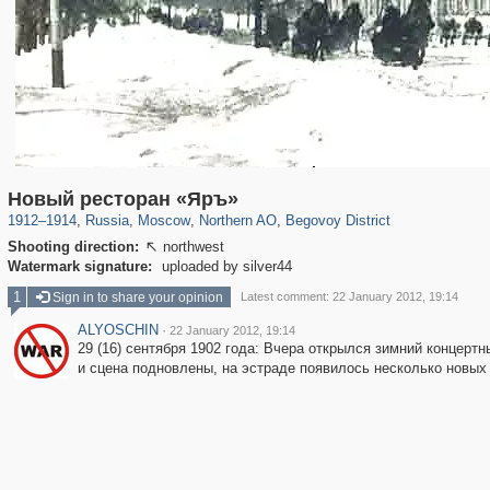
319,716
1,405,800
8,286
22,533
29,243
598
2,821
103
Новый ресторан «Яръ»
1912
–
1914
,
Russia
,
Moscow
,
Northern AO
,
Begovoy District
Shooting direction:
northwest

Watermark signature:
uploaded by silver44
1
Sign in to share your opinion
Latest comment: 22 January 2012, 19:14
ALYOSCHIN
·
22 January 2012, 19:14
29 (16) сентября 1902 года: Вчера открылся зимний концертн
и сцена подновлены, на эстраде появилось несколько новых 