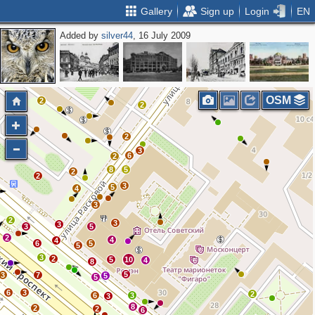
Gallery
Sign up
Login
EN
Added by
silver44
, 16 July 2009
OSM
2
2
2
3
6
2
8
5
2
2
3
5
4
3
2
3
3
3
5
2
4
4
6
5
5
3
2
5
10
4
8
5
3
7
5
5
6
3
2
6
3
3
8
2
2
6