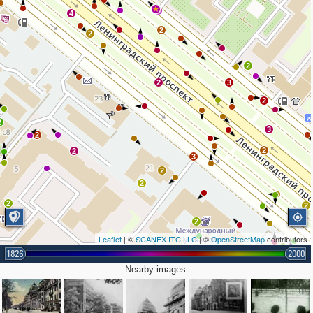
2
4
2
2
2
2
3
2
2
3
2
2
2
3
2
2
2
2
2
Leaflet
| ©
SCANEX ITC LLC
| ©
OpenStreetMap
contributors
1826
2000
Nearby images
3