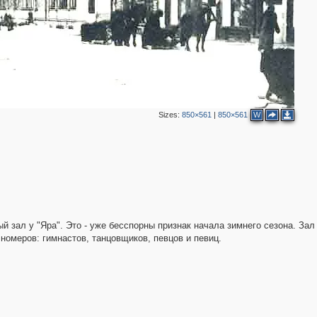
2
Sizes:
850×561
|
850×561
W
2
5
2
ый зал у "Яра". Это - уже бесспорны признак начала зимнего сезона. Зал
номеров: гимнастов, танцовщиков, певцов и певиц.
2
2