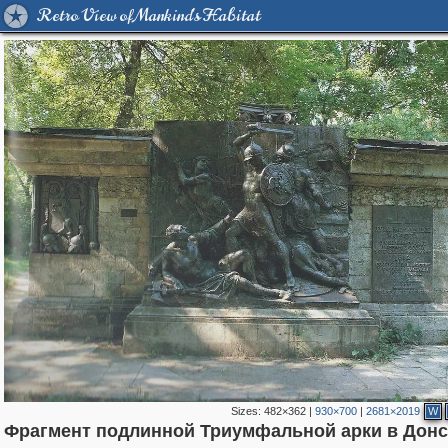
Retro View of Mankind's Habitat
Sizes:
482×362
|
930×700
|
2681×2019
W
Фрагмент подлинной Триумфальной арки в Дон