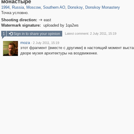
319,864
1,406,725
8,286
21,648
29,243
390
2,831
59
1,076
24
монастыре
1994
,
Russia
,
Moscow
,
Southern AO
,
Donskoy
,
Donskoy Monastery
Точка условно.
Shooting direction:
east

Watermark signature:
uploaded by 1qa2ws
1
Sign in to share your opinion
Latest comment: 2 July 2011, 15:19
moza
·
2 July 2011, 15:19
этот фрагмент (вместе с другими) в настоящий момент выст
дворе музея архитектуры на воздвиженке.