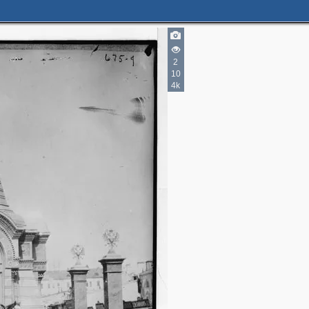
2
11
5
26
9
2
5
10
4k
1
2
4