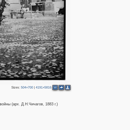
2
2
6
2
6
6
8
11
1
Sizes:
504×700
|
4191×5816
W
6
1
1
12
2
ойны (арх. Д.Н.Чичагов, 1883 г.)
15
18
10