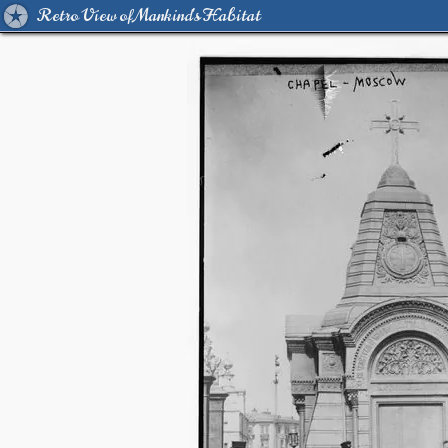
Retro View of Mankind's Habitat