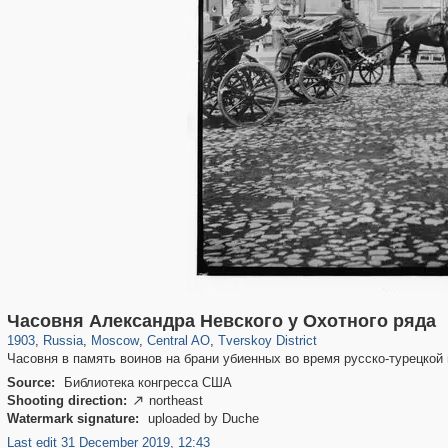
319,864
1,406,819
160,012
8,286
29,243
5,916
53,052
2,283
Часовня Александра Невского у Охотного ряда
1903
,
Russia
,
Moscow
,
Central AO
,
Tverskoy District
Часовня в память воинов на брани убиенных во время русско-турецкой в
Source:
Библиотека конгресса США
Shooting direction:
northeast

Watermark signature:
uploaded by Duche
Last edit 31 December 2019, 12:43