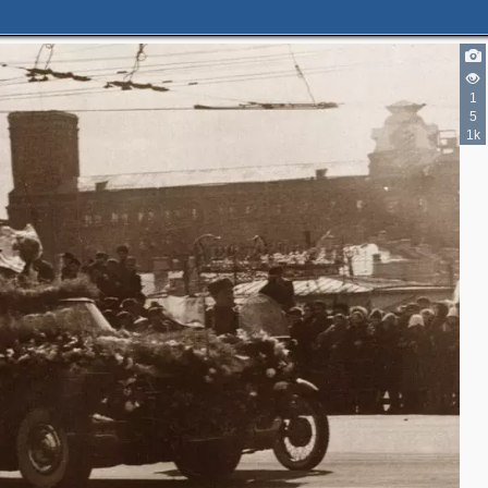
1
5
1k
4