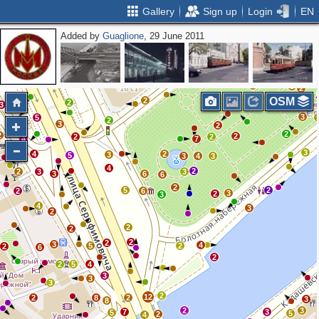
Gallery
Sign up
Login
EN
Added by
Guaglione
, 29 June 2011
2
2
2
2
4
3
2
OSM
2
2
3
2
3
5
2
3
2
2
2
2
2
2
4
7
2
3
4
2
3
5
3
4
3
4
2
2
3
3
3
6
6
2
5
2
2
6
3
2
3
4
3
2
2
2
2
2
3
4
5
2
2
6
2
2
5
4
3
3
3
2
12
2
8
2
3
8
2
3
7
3
5
5
2
4