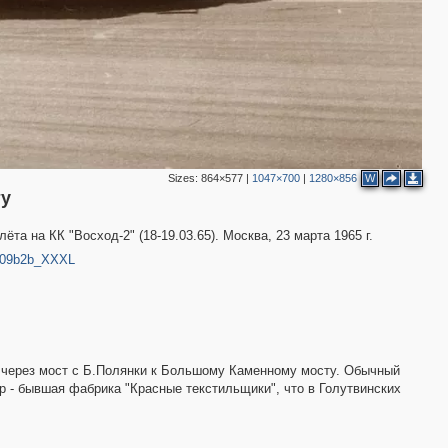
Sizes:
864×577
|
1047×700
|
1280×856
W
ту
та на КК "Восход-2" (18-19.03.65). Москва, 23 марта 1965 г.
_e209b2b_XXXL
я через мост с Б.Полянки к Большому Каменному мосту. Обычный
 - бывшая фабрика "Красные текстильщики", что в Голутвинских