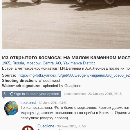
319,780
1,406,357
159,978
8,286
29,243
5,916
13,375
458
Из открытого космоса! На Малом Каменном мос
1965
,
Russia
,
Moscow
,
Central AO
,
Yakimanka District
Встреча лётчиков-космонавтов П.И.Беляева и А.А.Леонова после их полё
Source:
http://img-fotki.yandex.ru/get/5603/evgeny-migarius.8/0_5ce66
Shooting direction:
southwest

Watermark signature:
uploaded by Guaglione
5
Sign in to share your opinion
Latest comment: 23 January 2015, 05:15
seakonst
·
30 June 2011, 03:50
Точка поставлена. Фото было отзеркалено. Кортеж движетс
маршрут движения космонавтов на приём в Кремль. Ориентир
переулках (вверху справа).
Guaglione
·
30 June 2011, 03:56