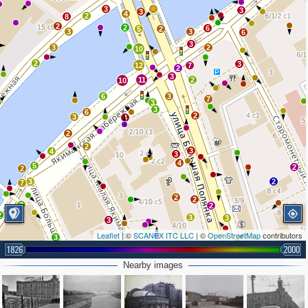
3
3
6
3
4
2
8
2
2
6
5
2
3
3
6
3
3
2
10
2
3
12
7
2
3
11
2
10
6
3
7
3
3
6
2
3
4
2
2
3
4
3
4
5
2
2
3
2
7
2
2
3
2
2
3
3
8
3
Leaflet
| ©
SCANEX ITC LLC
| ©
OpenStreetMap
contributors
3
1826
2000
3
2
3
Nearby images
4
2
5
2
2