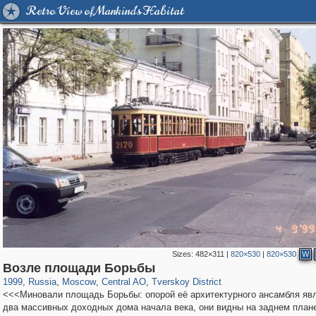
Retro View of Mankind's Habitat
Sizes:
482×311
|
820×530
|
820×530
W
319,864
1,406,687
160,011
8,286
29,243
5,916
53,052
2,283
Возле площади Борьбы
1999
,
Russia
,
Moscow
,
Central AO
,
Tverskoy District
<<<Миновали площадь Борьбы: опорой её архитектурного ансамбля яв
два массивных доходных дома начала века, они видны на заднем план