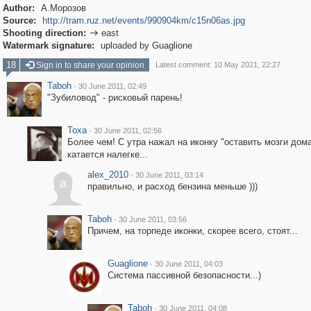
Author:
А.Морозов
Source:
http://tram.ruz.net/events/990904km/c15n06as.jpg
Shooting direction:
east

Watermark signature:
uploaded by Guaglione
18
Sign in to share your opinion
Latest comment: 10 May 2021, 22:27
Taboh
·
30 June 2011, 02:49
"Зубиловод" - рисковый парень!
Toxa
·
30 June 2011, 02:56
Более чем! С утра нажал на иконку "оставить мозги дома
катается налегке...
alex_2010
·
30 June 2011, 03:14
a
правильно, и расход бензина меньше )))
Taboh
·
30 June 2011, 03:56
Причем, на торпеде иконки, скорее всего, стоят...
Guaglione
·
30 June 2011, 04:03
Система пассивной безопасности...)
Taboh
·
30 June 2011, 04:08