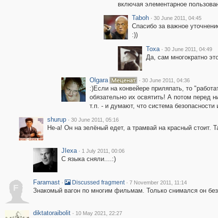
включая элементарное пользован
Taboh
·
30 June 2011, 04:45
Спасибо за важное уточнение
:))
Toxa
·
30 June 2011, 04:49
Да, сам многократно это
Olgara
·
30 June 2011, 04:36
:)Если на конвейере приляпать, то "работа
обязательно их освятить! А потом перед н
т.п. - и думают, что система безопасности 
shurup
·
30 June 2011, 05:16
Не-а! Он на зелёный едет, а трамвай на красный стоит. 
JIexa
·
1 July 2011, 00:06
С языка сняли....:)
Faramast
·
·
Discussed fragment
7 November 2011, 11:14
F
Знакомый вагон по многим фильмам. Только снимался он без
diktatoraibolit
·
10 May 2021, 22:27