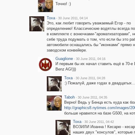
Точно! :)
Toxa
·
30 June 2011, 04:14
Это, как любит говорить уважаемый Егор - по
определению! Классические водятлы всегда по
в комплекте с вонючками-"ароматизаторами", н
себе труда подумать о том, что если бы это ра
автомобили оснащались бы "иконками" прямо 
заводском конвейере.
Guaglione
·
30 June 2011, 04:16
И первым бы их начал ставить ещё в 70-е D
Benz AG!)))
Toxa
·
30 June 2011, 04:28
:) Пожалуй, даже годах в двадцатых..
Taboh
·
30 June 2011, 04:35
Верно! Ведь у Бенца есть куда как б
http://graphics8.nytimes.com/images/20
больше нравился на базе G500, на ко
Toxa
·
30 June 2011, 04:42
ВОЗИЛИ Иоанна ! Кесарю - кесаре
наших двух "консулов", которые 