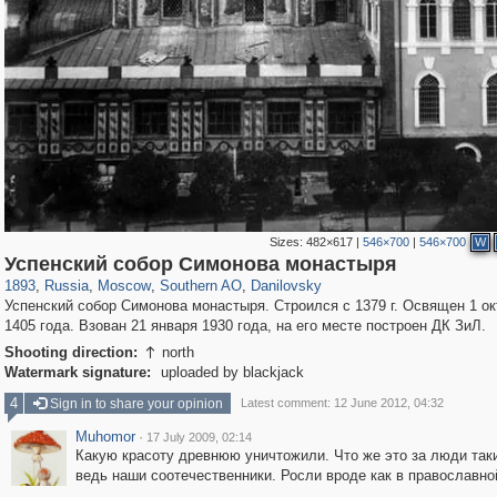
Sizes:
482×617
|
546×700
|
546×700
W
319,882
1,407,338
8,286
21,648
29,248
390
5,921
116
Успенский собор Симонова монастыря
1893
,
Russia
,
Moscow
,
Southern AO
,
Danilovsky
Успенский собор Симонова монастыря. Строился с 1379 г. Освящен 1 ок
1405 года. Взован 21 января 1930 года, на его месте построен ДК ЗиЛ.
Shooting direction:
north

Watermark signature:
uploaded by blackjack
4
Sign in to share your opinion
Latest comment: 12 June 2012, 04:32
Muhomor
·
17 July 2009, 02:14
Какую красоту древнюю уничтожили. Что же это за люди таки
ведь наши соотечественники. Росли вроде как в православно