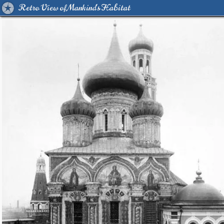
Retro View of Mankind's Habitat