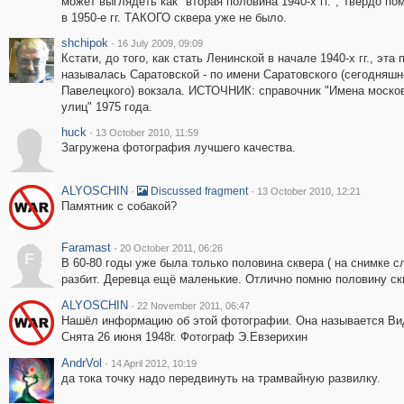
может выглядеть как "вторая половина 1940-х гг.", Твёрдо по
в 1950-е гг. ТАКОГО сквера уже не было.
shchipok
·
16 July 2009, 09:09
Кстати, до того, как стать Ленинской в начале 1940-х гг., эта
называлась Саратовской - по имени Саратовского (сегодняшн
Павелецкого) вокзала. ИСТОЧНИК: справочник "Имена моско
улиц" 1975 года.
huck
·
13 October 2010, 11:59
Загружена фотография лучшего качества.
ALYOSCHIN
·
·
Discussed fragment
13 October 2010, 12:21
Памятник с собакой?
Faramast
·
20 October 2011, 06:26
F
В 60-80 годы уже была только половина сквера ( на снимке сл
разбит. Деревца ещё маленькие. Отлично помню половину ск
ALYOSCHIN
·
22 November 2011, 06:47
Нашёл информацию об этой фотографии. Она называется Вид
Снята 26 июня 1948г. Фотограф Э.Евзерихин
AndrVol
·
14 April 2012, 10:19
да тока точку надо передвинуть на трамвайную развилку.