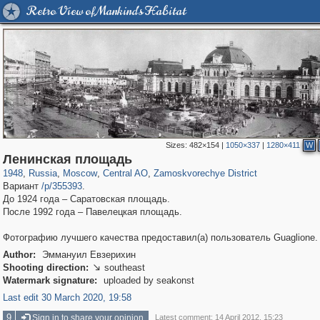
Retro View of Mankind's Habitat
Sizes:
482×154
|
1050×337
|
1280×411
W
319,882
1,407,373
160,021
8,286
29,248
5,916
6,190
211
Ленинская площадь
1948
,
Russia
,
Moscow
,
Central AO
,
Zamoskvorechye District
Вариант
/p/355393
.
До 1924 года – Саратовская площадь.
После 1992 года – Павелецкая площадь.
Фотографию лучшего качества предоставил(а) пользователь Guaglione.
Author:
Эммануил Евзерихин
Shooting direction:
southeast

Watermark signature:
uploaded by seakonst
Last edit 30 March 2020, 19:58
9
Sign in to share your opinion
Latest comment: 14 April 2012, 15:23