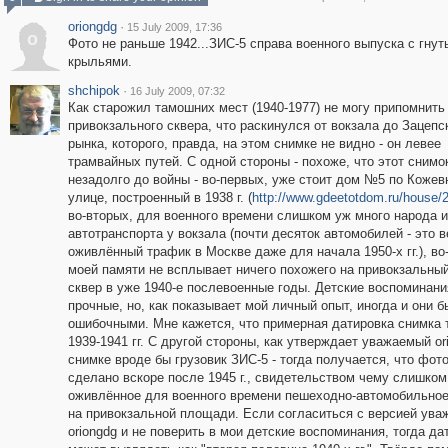
oriongdg
·
15 July 2009, 17:36
o
Фото не раньше 1942...ЗИС-5 справа военного выпуска с гну
крыльями.
shchipok
·
16 July 2009, 07:32
Как старожил тамошних мест (1940-1977) не могу припомнить
привокзального сквера, что раскинулся от вокзала до Зацепс
рынка, которого, правда, на этом снимке не видно - он левее
трамвайных путей. С одной стороны - похоже, что этот снимо
незадолго до войны - во-первых, уже стоит дом №5 по Кожев
улице, построенный в 1938 г. (
http://www.gdeetotdom.ru/house/
во-вторых, для военного времени слишком уж много народа и
автотранспорта у вокзала (почти десяток автомобилей - это 
оживлённый трафик в Москве даже для начала 1950-х гг.), во-
моей памяти не всплывает ничего похожего на привокзальн
сквер в уже 1940-е послевоенные годы. Детские воспоминани
прочные, но, как показывает мой личный опыт, иногда и они 
ошибочными. Мне кажется, что примерная датировка снимка 
1939-1941 гг. С другой стороны, как утверждает уважаемый or
снимке вроде бы грузовик ЗИС-5 - тогда получается, что фот
сделано вскоре после 1945 г., свидетельством чему слишком
оживлённое для военного времени пешеходно-автомобильно
на привокзальной площади. Если согласиться с версией ува
oriongdg и не поверить в мои детские воспоминания, тогда да