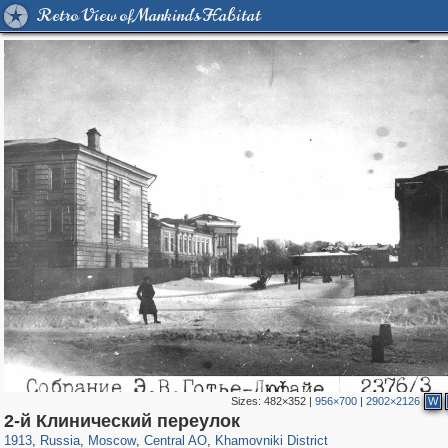
Retro View of Mankind's Habitat
Sizes:
482×352
|
956×700
|
2902×2126
W
319,882
1,407,325
160,021
8,286
29,248
5,916
19,395
722
2-й Клинический переулок
1913
,
Russia
,
Moscow
,
Central AO
,
Khamovniki District