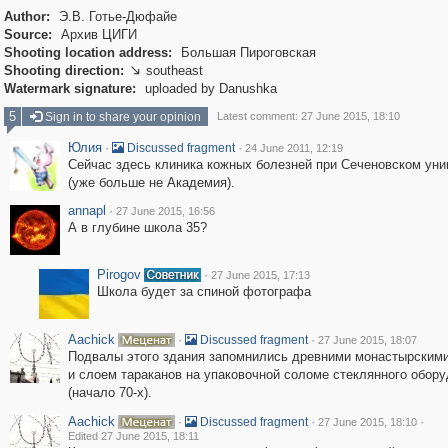
Author:
Э.В. Готье-Дюфайе
Source:
Архив ЦИГИ
Shooting location address:
Большая Пироговская
Shooting direction:
southeast

Watermark signature:
uploaded by Danushka
5
Sign in to share your opinion
Latest comment: 27 June 2015, 18:10
Юлия
·
·
Discussed fragment
24 June 2011, 12:19
Сейчас здесь клиника кожных болезней при Сеченовском уни
(уже больше не Академия).
annapl
·
27 June 2015, 16:56
А в глубине школа 35?
Pirogov
·
27 June 2015, 17:13
Школа будет за спиной фотографа
Aachick
·
·
Discussed fragment
27 June 2015, 18:07
Подвалы этого здания запомнились древними монастырским
и слоем тараканов на упаковочной соломе стеклянного обор
(начало 70-х).
Aachick
·
·
·
Discussed fragment
27 June 2015, 18:10
Edited 27 June 2015, 18:11