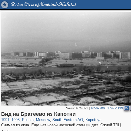
Retro View of Mankind's Habitat
Sizes:
482×321
|
1050×700
|
1799×1199
W
319,861
1,406,837
8,286
11,379
29,243
197
221
Вид на Братеево из Капотни
1991
–
1993
,
Russia
,
Moscow
,
South-Eastern AO
,
Kapotnya
Снимал из окна. Еще нет новой насосной станции для Южной ТЭЦ.