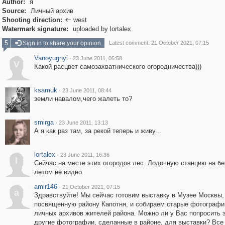
Author:
я
Source:
Личный архив
Shooting direction:
west

Watermark signature:
uploaded by lortalex
5
Sign in to share your opinion
Latest comment: 21 October 2021, 07:15
Vanoyugnyi
·
23 June 2011, 06:58
V
Какой расцвет самозахватнического огородничества)))
ksamuk
·
23 June 2011, 08:44
земли навалом,чего жалеть то?
smirga
·
23 June 2011, 13:13
А я как раз там, за рекой теперь и живу...
lortalex
·
23 June 2011, 16:36
l
Сейчас на месте этих огородов лес. Лодочную станцию на бе
летом не видно.
amir146
·
21 October 2021, 07:15
a
Здравствуйте! Мы сейчас готовим выставку в Музее Москвы,
посвященную району Капотня, и собираем старые фотографи
личных архивов жителей района. Можно ли у Вас попросить э
другие фотографии, сделанные в районе, для выставки? Все