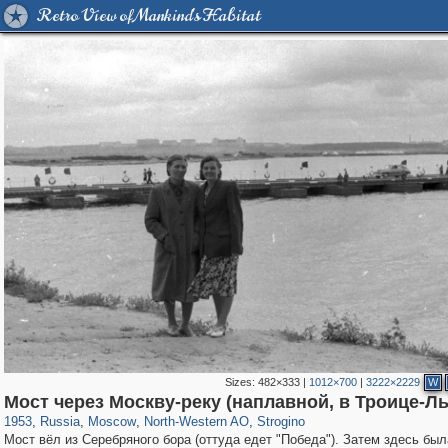
Retro View of Mankind's Habitat
Sizes:
482×333
|
1012×700
|
3222×2229
W
319,878
1,407,212
8,286
8,080
29,248
112
1,110
13
Мост через Москву-реку (наплавной, в Троице-Л
1953
,
Russia
,
Moscow
,
North-Western AO
,
Strogino
Мост вёл из Серебряного бора (оттуда едет "Победа"). Затем здесь был