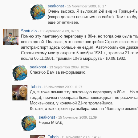
seakonst
·
15 November 2009, 10:17
Очень высоко. Я выложил 2-й вид из Троице-Л
(скоро должен появиться на сайте). Там это бу
ещё отчётливее.
Sontucio
·
13 September 2009, 07:59
Помню эту пантонную переправу в 80-е, но тогда она была то
пешеходной. Полагаю, что после постройки Строгинского мо
автотранспорт здесь больше не ездил. Автомобильное движе
Строгинскому мосту открыто 5 ноября 1981 г., трамваи 21-го
пошли 06.11.1981, трамваи 10-го маршрута - 10.09.1982.
seakonst
·
13 September 2009, 10:34
Спасибо Вам за информацию.
Taboh
·
15 November 2009, 11:27
Да, я тоже помню эту понтонную переправу в 80-е... Но
тогда), причем переправа была пешеходная, не рассчита
Москвы-реки, у конечной 21-го троллейбуса.
Кстати, а как строгинцы выбирались на "большую землю"
seakonst
·
15 November 2009, 11:39
Через МКАД
Taboh
·
15 November 2009, 14:59