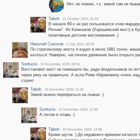
Нет, не помню, т.к. зимой там не быв
Taboh
·
21 October 2010, 01:18
В начале 80-х не раз пользовался этим маршруто
Речник". Из Конюшков (Хорошевский мост) в Кр
позитивные детские воспоминания :)
Николай Соколов
·
5 July 2011, 05:43
По строгинскому мосту я ездил в июле 1981 точно, маши
кататься. Наверно, частичное движение было открыто р
Sontucio
·
15 November 2009, 08:58
Восстановит мост не помешало бы, ради бездельников из ях
через реку не правильно. А если Роме Абрамовичу очень над
строит.
Taboh
·
15 November 2009, 11:36
Зимой можно перебраться на лыжах :)
Sontucio
·
15 November 2009, 11:58
А летом в плавь :)
Taboh
·
15 November 2009, 14:58
Кроме шуток :) До недавнего времени катался 