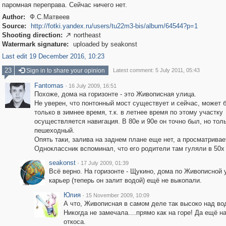
паромная переправа. Сейчас ничего нет.
Author:
Ф.С.Матвеев
Source:
http://fotki.yandex.ru/users/tu22m3-bis/album/64544?p=1
Shooting direction:
northeast

Watermark signature:
uploaded by seakonst
Last edit 19 December 2016, 10:23
23
Sign in to share your opinion
Latest comment: 5 July 2011, 05:43
Fantomas
·
16 July 2009, 16:51
Похоже, дома на горизонте - это Живописная улица.
Не уверен, что понтонный мост существует и сейчас, может 
только в зимнее время, т.к. в летнее время по этому участку
осуществляется навигация. В 80е и 90е он точно был, но тол
пешеходный.
Опять таки, залива на заднем плане еще нет, а просматривае
Одноклассник вспоминал, что его родители там гуляли в 50х
seakonst
·
17 July 2009, 01:39
Всё верно. На горизонте - Щукино, дома по Живописной 
карьер (теперь он залит водой) ещё не выкопали.
Юлия
·
15 November 2009, 10:09
А что, Живописная в самом деле так высоко над во
Никогда не замечала....прямо как на горе! Да ещё н
откоса.