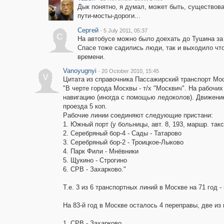
Дык понятно, я думал, может быть, существова
пути-мосты-дороги...
Сергей
·
5 July 2011, 05:37
С
На автобусе можно было доехать до Тушина за 
Спасе тоже садились люди, так и выходило что
времени.
Vanoyugnyi
·
20 October 2010, 15:45
V
Цитата из справочника Пассажирский транспорт Мос
"В черте города Москвы - т/х "Москвич". На рабочи
навигацию (иногда с помощью ледоколов). Движение 
проезда 5 коп.
Рабочие линии соединяют следующие пристани:
1. Южный порт (у больницы, авт. 8, 193, маршр. такс
2. Серебряный бор-4 - Сады - Татарово
3. Серебряный бор-2 - Троицкое-Лыково
4. Парк Фили - Мнёвники
5. Щукино - Строгино
6. СРВ - Захарково."
Т.е. 3 из 6 транспортных линий в Москве на 71 год -
На 83-й год в Москве осталось 4 переправы, две из 
1. СРВ - Захарково