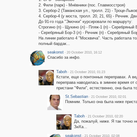
2. Фили (парк) - Мнёвники (пос. Главмосстроя)
3. Сербор-2 (Таманская ул., тролл. 21) - Троце-Лыков
4. Сербор-4 (у моста, тролл. 20, 21, 65) - Речник. Д
До 91-го года "Эмочки" курсировали по маршруту:
Строгино (п) - Щукино (л) - Пляж-1 (п) - Серебряный 
- Серебряный Бор-3 (л) - Речник (п) - Серебряный Бор
На линии работало 4 "Москвича". Часть работала т
полный бардак...
seakonst
·
20 October 2010, 16:12
Спасибо за инфо.
Taboh
·
21 October 2010, 01:23
Кстати, еще о понтонных переправах. А ве
переправа наводилась в зимнее время от 
пристани "Фили", естественно, она была т
St.Sebastian
·
21 October 2010, 02:01
Помним. Только она была ниже приста
Taboh
·
21 October 2010, 02:20
Да, пожалуй, ниже. Я так точно 
ЗиХа...
seakonst
·
21 October 2010, 02:08