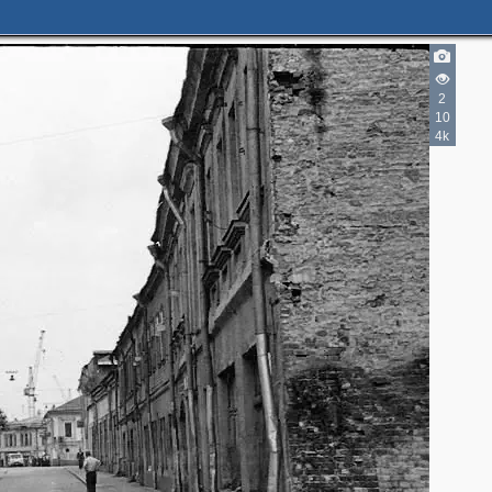
2
10
4k