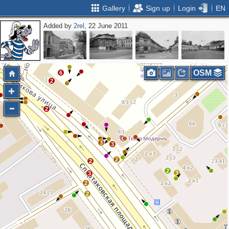
Gallery
Sign up
Login
EN
Added by
2rel
, 22 June 2011
4
4
OSM
6
2
2
3
3
2
2
2
3
3
2
2