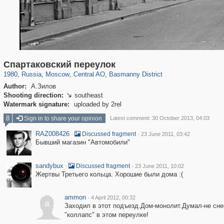
319,780
1,406,336
159,978
8,286
29,243
5,916
13,198
520
Спартаковский переулок
1980
,
Russia
,
Moscow
,
Central AO
,
Basmanny District
Author:
А.Зилов
Shooting direction:
southeast

Watermark signature:
uploaded by 2rel
8
Sign in to share your opinion
Latest comment: 30 October 2013, 04:03
RAZ008426
·
·
Discussed fragment
23 June 2011, 03:42
Бывший магазин "Автомобили"
sandybux
·
·
Discussed fragment
23 June 2011, 10:02
Жертвы Третьего кольца. Хорошие были дома :(
ammon
·
4 April 2012, 00:32
a
Заходил в этот подъезд.Дом-монолит.Думал-не сне
"коллапс" в этом переулке!