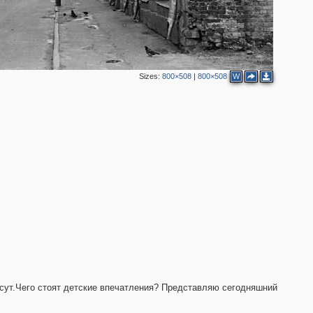
Sizes:
800×508
|
800×508
W
2
3
2
сут.Чего стоят детские впечатления? Представляю сегодняшний