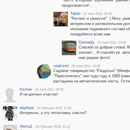
"ЗиУ-5" в хорошо "изученном" районе 
продолжаются!...
Taboh
·
23 June 2011, 09:26
"Респект и уважуха!" :) Могу, ра
интересном и увлекательном де
опознании подвижного состава об
понадобится всем нам.
Gennadiy
·
23 June 2011, 10:56
Спасибо за добрые слова! Ж
хватает... И спасибо ув. а
нам редкие фото!
seakonst
·
30 June 2011, 10:45
Садовое товарищество "Раздолье" (Минфин
"Переселились" они туда году в 1983 (каже
растащены на металлические листы. Остов
foxmax
·
23 June 2011, 03:32
f
И на дачных участах!
elephant
·
16 February 2014, 11:24
Интересно, а эту пятиэтажку снесли?
Alerna1
·
18 February 2016, 21:11