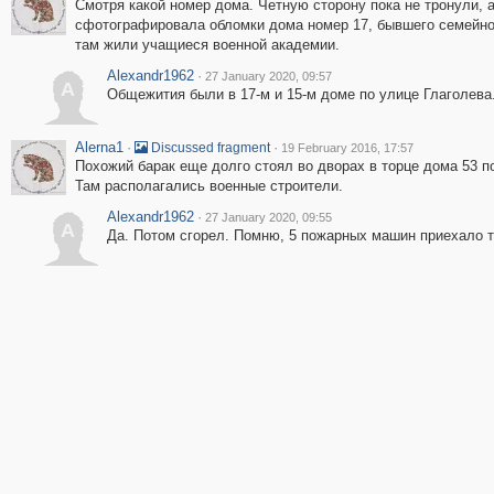
Смотря какой номер дома. Четную сторону пока не тронули, 
сфотографировала обломки дома номер 17, бывшего семейног
там жили учащиеся военной академии.
Alexandr1962
·
27 January 2020, 09:57
A
Общежития были в 17-м и 15-м доме по улице Глаголева
Alerna1
·
·
Discussed fragment
19 February 2016, 17:57
Похожий барак еще долго стоял во дворах в торце дома 53 по
Там располагались военные строители.
Alexandr1962
·
27 January 2020, 09:55
A
Да. Потом сгорел. Помню, 5 пожарных машин приехало т