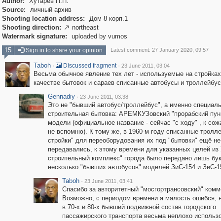
Author:
Хутарев П.П.
Source:
личный архив
Shooting location address:
Дом 8 корп.1
Shooting direction:
northeast

Watermark signature:
uploaded by vumos
15
Sign in to share your opinion
Latest comment: 27 January 2020, 09:57
Taboh
·
·
Discussed fragment
23 June 2011, 03:04
Весьма обычное явление тех лет - используемые на стройках
качестве бытовок и сараев списанные автобусы и троллейбус
Gennadiy
·
23 June 2011, 03:38
Это не "бывший автобус/троллейбус", а именно специал
строительная бытовка: АРЕМКУЗовский "прорабский пун
модели (официальное название - сейчас "с ходу" , к со
не вспомню). К тому же, в 1960-м году списанные тролл
стройки" для переоборудования их под "бытовки" ещё не
передавались, к этому времени для указанных целей из
строительный комплекс" города было передано лишь бу
несколько "бывших автобусов" моделей ЗиС-154 и ЗиС-1
Taboh
·
23 June 2011, 03:41
Спасибо за авторитетный "мосгортрансовский" комме
Возможно, с периодом времени я малость ошибся, н
в 70-х и 80-х бывший подвижной состав городского
пассажирского транспорта весьма неплохо использ