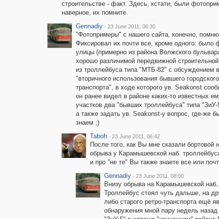
строительстве - факт. Здесь, кстати, были фотопри
наверное, их помните.
Gennadiy
·
23 June 2011, 06:30
"Фотопримеры" с нашего сайта, конечно, помню
Фиксировал их почти все, кроме одного: было 
улицы (примерно из района Волжского бульвара
хорошо различимой передвижной строительной
из троллейбуса типа "МТБ-82" с обсуждением 
"вторичного использования бывшего городского
транспорта", в ходе которого ув. Seakonst сооб
он ранее видел в районе каких-то известных е
участков два "бывших троллейбуса" типа "ЗиУ-
а также задать ув. Seakonst-у вопрос, где-же б
знаем ;)
Taboh
·
23 June 2011, 06:42
После того, как Вы мне сказали бортовой 
обрыва у Карамышевской наб. троллейбуса,
и про "не те" Вы также знаете все или почт
Gennadiy
·
23 June 2011, 08:00
Внизу обрыва на Карамышевской наб.,
Троллейбус стоял чуть дальше, на др
либо старого ретро-транспорта ещё я
обнаружения мной пару недель назад 