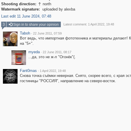
Shooting direction:
north

Watermark signature:
uploaded by alexba
Last edit 11 June 2024, 07:48
3
Sign in to share your opinion
Latest comment: 1 April 2022, 19:48
Taboh
·
22 June 2011, 07:59
Вот ведь, что импортная фототехника и материалы делают! 
на "5+".
myeda
·
22 June 2011, 08:17
...да, это не ж-л "Огонёк"(.
Fant0mas
·
1 April 2022, 19:48
Снова точка съёмки неверная. Снято, скорее всего, с края э
гостиницы "РОССИЯ", направление на северо-восток.