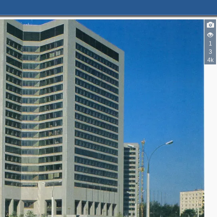
1
3
4k
2
3