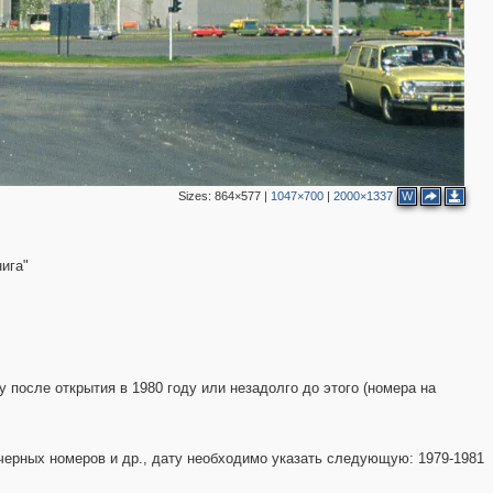
2
6
2
2
Sizes:
864×577
|
1047×700
|
2000×1337
W
ига"
 после открытия в 1980 году или незадолго до этого (номера на
 черных номеров и др., дату необходимо указать следующую: 1979-1981