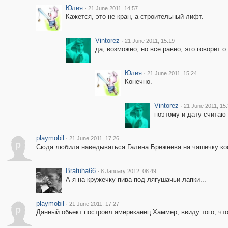
Юлия
·
21 June 2011, 14:57
Кажется, это не кран, а строительный лифт.
Vintorez
·
21 June 2011, 15:19
да, возможно, но все равно, это говорит 
Юлия
·
21 June 2011, 15:24
Конечно.
Vintorez
·
21 June 2011, 15
поэтому и дату считаю
playmobil
·
21 June 2011, 17:26
p
Сюда любила наведываться Галина Брежнева на чашечку ко
Bratuha66
·
8 January 2012, 08:49
А я на кружечку пива под лягушачьи лапки...
playmobil
·
21 June 2011, 17:27
p
Данный обьект построил американец Хаммер, ввиду того, что