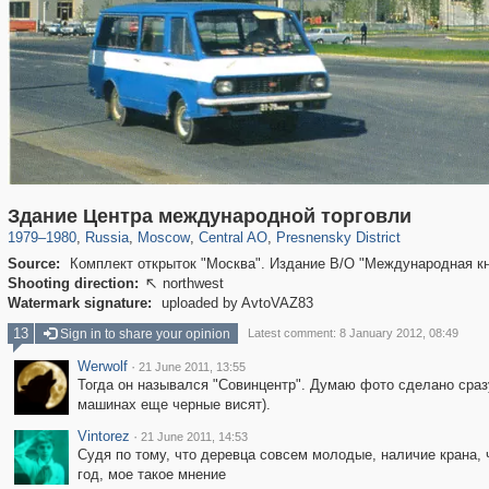
319,724
1,406,034
159,930
8,286
29,243
5,916
13,323
396
Здание Центра международной торговли
1979
–
1980
,
Russia
,
Moscow
,
Central AO
,
Presnensky District
Source:
Комплект открыток "Москва". Издание В/О "Международная кн
Shooting direction:
northwest

Watermark signature:
uploaded by AvtoVAZ83
13
Sign in to share your opinion
Latest comment: 8 January 2012, 08:49
Werwolf
·
21 June 2011, 13:55
Тогда он назывался "Совинцентр". Думаю фото сделано сразу
машинах еще черные висят).
Vintorez
·
21 June 2011, 14:53
Судя по тому, что деревца совсем молодые, наличие крана,
год, мое такое мнение