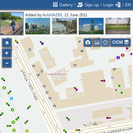
Gallery
Sign up
Login
EN
Added by
AvtoVAZ83
, 21 June 2011
3
6
2
OSM
2
2
2
2
2
2
2