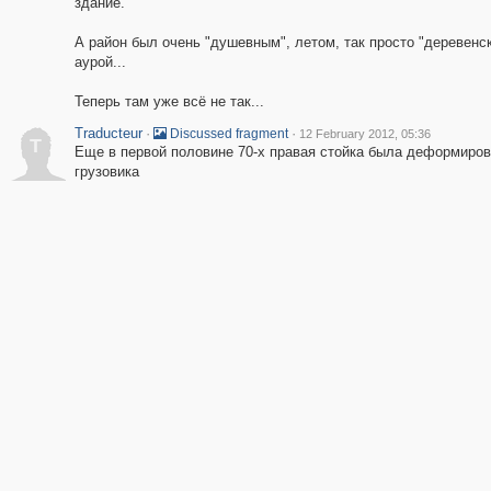
здание.
А район был очень "душевным", летом, так просто "деревенск
аурой...
Теперь там уже всё не так...
Traducteur
·
·
Discussed fragment
12 February 2012, 05:36
T
Еще в первой половине 70-х правая стойка была деформиров
грузовика