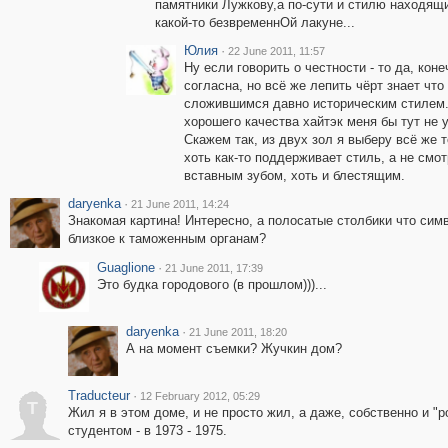
памятники Лужкову,а по-сути и стилю находящ
какой-то безвременнОй лакуне...
Юлия
·
22 June 2011, 11:57
Ну если говорить о честности - то да, коне
согласна, но всё же лепить чёрт знает что
сложившимся давно историческим стилем.
хорошего качества хайтэк меня бы тут не 
Скажем так, из двух зол я выберу всё же т
хоть как-то поддерживает стиль, а не смо
вставным зубом, хоть и блестящим.
daryenka
·
21 June 2011, 14:24
Знакомая картина! Интересно, а полосатые столбики что сим
близкое к таможенным органам?
Guaglione
·
21 June 2011, 17:39
Это будка городового (в прошлом)))...
daryenka
·
21 June 2011, 18:20
А на момент съемки? Жучкин дом?
Traducteur
·
12 February 2012, 05:29
T
Жил я в этом доме, и не просто жил, а даже, собственно и "
студентом - в 1973 - 1975.