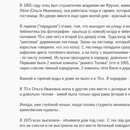
В 1955 году отец был слушателем академии им Фрунзе, мама -
Лёли (Ольги Ивановны), она работала тогда в гараже, который
гостиница. Во дворе имелся еще один жилой дом - красный ки
В первом ("парадном") этаже, том, что выходил на улицу и в
библиотека (на фотографии - крыльцо (с ковкой) входа в биб
половине 70-х уже нет) и второй (со двора) этаж. Туда вход 
"винтовая" деревянная лестница. Запах на лестнице, который 
взрослые говорили, что это коты). С лестницы попадали сра
кафелем цвета топлёного молока, а на полу с вкраплениями ч
- по числу хозяев). Из кухни проходили в коридор, довольн
Первыми были 2 жилые комнаты "рыжего Толика" (что в 1955, 
через совсем тёмный коридорчик, 2 комнаты тёти Вали и дя
Ванной и горячей воды в доме не было и в 70-х. В коридоре -
В 70-х Ольга Ивановна жила в другом уже месте с дочерью и 
и довольно теплая - зимой была только одна рама (вторая в к
Иногда, уже глубокой ночью, когда голова студента начинал
кремлёвские куранты...
В 1975 всех выселили - объявили дом под снос. С тех пор до
его не снесли и не выстроили на его месте бетонный новоде