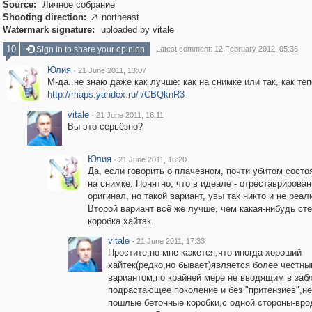
Source:
Личное собрание
Shooting direction:
northeast

Watermark signature:
uploaded by vitale
10
Sign in to share your opinion
Latest comment: 12 February 2012, 05:36
Юлия
·
21 June 2011, 13:07
М-да..не знаю даже как лучше: как на снимке или так, как те
http://maps.yandex.ru/-/CBQknR3-
vitale
·
21 June 2011, 16:11
Вы это серьёзно?
Юлия
·
21 June 2011, 16:20
Да, если говорить о плачевном, почти убитом состо
на снимке. Понятно, что в идеале - отреставрирова
оригинал, но такой вариант, увы так никто и не реал
Второй вариант всё же лучше, чем какая-нибудь ст
коробка хайтэк.
vitale
·
21 June 2011, 17:33
Простите,но мне кажется,что иногда хороший
хайтек(редко,но бывает)является более честн
вариантом,по крайней мере не вводящим в заб
подрастающее поколение и без "притензиев",н
пошлые бетонные коробки,с одной стороны-вро