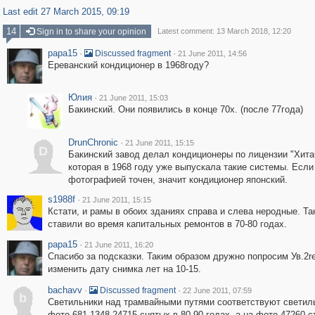
Last edit 27 March 2015, 09:19
14
Sign in to share your opinion
Latest comment: 13 March 2018, 12:20
papa15
·
·
Discussed fragment
21 June 2011, 14:56
Ереванский кондиционер в 1968году?
Юлия
·
21 June 2011, 15:03
Бакинский. Они появились в конце 70х. (после 77года)
DrunChronic
·
21 June 2011, 15:15
D
Бакинский завод делал кондиционеры по лицензии "Хита
которая в 1968 году уже выпускала такие системы. Если
фотографией точен, значит кондиционер японский.
s1988f
·
21 June 2011, 15:15
Кстати, и рамы в обоих зданиях справа и слева неродные. Т
ставили во время капитальных ремонтов в 70-80 годах.
papa15
·
21 June 2011, 16:20
Спасибо за подсказки. Таким образом дружно попросим Ув.2re
изменить дату снимка лет на 10-15.
bachavv
·
·
Discussed fragment
22 June 2011, 07:59
b
Светильники над трамвайными путями соответствуют светил
фото 681,1348,24715 снятых в 80-90 годах, а на фото 47260 