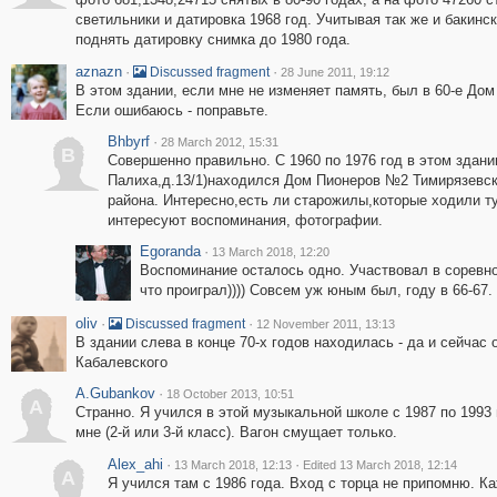
светильники и датировка 1968 год. Учитывая так же и бакинс
поднять датировку снимка до 1980 года.
aznazn
·
·
Discussed fragment
28 June 2011, 19:12
В этом здании, если мне не изменяет память, был в 60-е Дом
Если ошибаюсь - поправьте.
Bhbyrf
·
28 March 2012, 15:31
B
Совершенно правильно. С 1960 по 1976 год в этом здании
Палиха,д.13/1)находился Дом Пионеров №2 Тимирязевск
района. Интересно,есть ли старожилы,которые ходили т
интересуют воспоминания, фотографии.
Egoranda
·
13 March 2018, 12:20
Воспоминание осталось одно. Участвовал в соревн
что проиграл)))) Совсем уж юным был, году в 66-67.
oliv
·
·
Discussed fragment
12 November 2011, 13:13
В здании слева в конце 70-х годов находилась - да и сейчас
Кабалевского
A.Gubankov
·
18 October 2013, 10:51
A
Странно. Я учился в этой музыкальной школе с 1987 по 1993 
мне (2-й или 3-й класс). Вагон смущает только.
Alex_ahi
·
·
13 March 2018, 12:13
Edited 13 March 2018, 12:14
A
Я учился там с 1986 года. Вход с торца не припомню. К