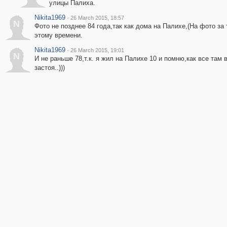
улицы Палиха.
Nikita1969
·
26 March 2015, 18:57
N
Фото не позднее 84 года,так как дома на Палихе,(На фото з
этому времени.
Nikita1969
·
26 March 2015, 19:01
N
И не раньше 78,т.к. я жил на Палихе 10 и помню,как все там
застоя..)))