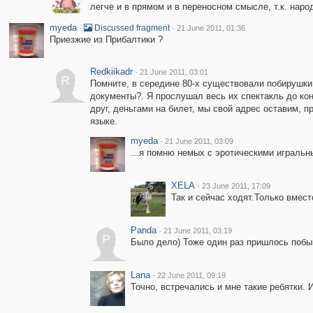
легче и в прямом и в переносном смысле, т.к. нар
myeda
·
·
Discussed fragment
21 June 2011, 01:36
Приезжие из Прибалтики ?
Redkiikadr
·
21 June 2011, 03:01
R
Помните, в середине 80-х существовали побирушки,
документы?. Я прослушал весь их спектакль до кон
друг, деньгами на билет, мы свой адрес оставим, 
языке.
myeda
·
21 June 2011, 03:09
...я помню немых с эротическими игральн
XELA
·
23 June 2011, 17:09
Так и сейчас ходят.Только вмес
Panda
·
21 June 2011, 03:19
P
Было дело) Тоже один раз пришлось побыв
Lana
·
22 June 2011, 09:19
Точно, встречались и мне такие ребятки. 