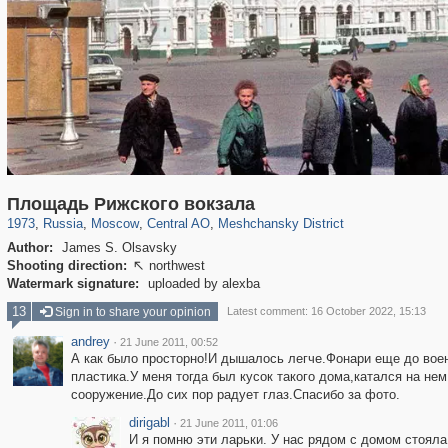
319,780
1,406,485
159,978
8,286
29,243
5,916
10,185
264
Площадь Рижского вокзала
1973
,
Russia
,
Moscow
,
Central AO
,
Meshchansky District
Author:
James S. Olsavsky
Shooting direction:
northwest

Watermark signature:
uploaded by alexba
13
Sign in to share your opinion
Latest comment: 16 October 2022, 15:13
andrey
·
21 June 2011, 00:52
А как было просторно!И дышалось легче.Фонари еще до вое
пластика.У меня тогда был кусок такого дома,катался на нем
сооружение.До сих пор радует глаз.Спасибо за фото.
dirigabl
·
21 June 2011, 01:06
И я помню эти ларьки. У нас рядом с домом стояла