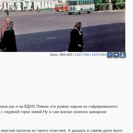
Sizes:
864×583
|
1037×700
|
1473×994
W
нные,как и на ВДНХ.Помню эти рыжие ларьки из гофрированного
 с ледяной горки зимой.Ну и сам вокзал конечно шикарное
 квасная палатка из такого пластика. А дышать в самом деле было