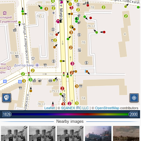
2
4
2
2
3
2
3
2
2
2
5
3
2
2
3
2
2
2
3
3
3
2
3
2
3
Leaflet
| ©
SCANEX ITC LLC
| ©
OpenStreetMap
contributors
2
2
1826
2000
2
Nearby images