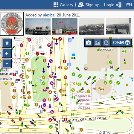
Gallery
Sign up
Login
EN
Added by
alexba
, 20 June 2011
2
2
3
4
2
2
2
3
2
2
2
2
3
4
3
2
5
OSM
2
2
2
2
4
2
4
3
6
5
2
3
2
3
2
2
2
4
3
4
2
3
3
2
4
2
3
4
2
2
2
4
4
2
6
3
2
5
2
2
4
3
3
3
4
2
2
4
3
2
2
2
2
2
3
2
2
5
3
2
2
3
4
2
2
2