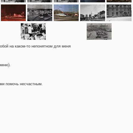
собой на каком-то непонятном для меня
омню).
ами помочь несчастным.