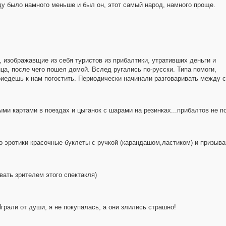
оду было намного меньше и был он, этот самый народ, намного проще.
 изображавщие из себя туристов из прибалтики, утративших деньги и
ца, после чего пошел домой. Вслед ругались по-русски. Типа помоги,
приедешь к нам погостить. Периодически начинали разговаривать между 
ыми картами в поездах и цыганок с шарами на резинках...прибалтов не п
то эротики красочные буклеты с ручкой (карандашом,ластиком) и призыв
ать зрителем этого спектакля)
Играли от души, я не покупалась, а они злились страшно!