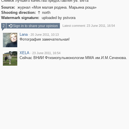
Снимок лучшего качества предоставлен ув. BeTa
Source:
журнал «Моя малая родина. Марьина роща»
Shooting direction:
north

Watermark signature:
uploaded by pstvora
2
Sign in to share your opinion
Latest comment: 23 June 2011, 16:54
Lana
·
20 June 2011, 10:13
Фотография замечательная!
XELA
·
23 June 2011, 16:54
Сейчас ВНИИ Фтизиопульмонологии ММА им.И.М.Сеченова.