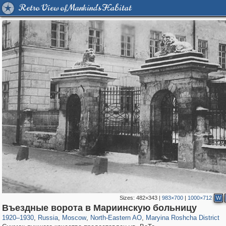
Retro View of Mankind's Habitat
Sizes:
482×343
|
983×700
|
1000×712
W
319,784
1,406,545
8,286
24,488
29,243
250
2,017
27
Въездные ворота в Мариинскую больницу
1920
–
1930
,
Russia
,
Moscow
,
North-Eastern AO
,
Maryina Roshcha District