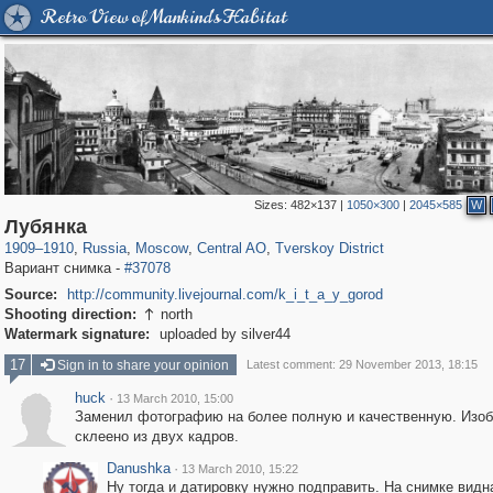
Retro View of Mankind's Habitat
Sizes:
482×137
|
1050×300
|
2045×585
W
319,968
1,407,857
160,055
8,295
29,263
5,920
53,063
2,283
Лубянка
1909
–
1910
,
Russia
,
Moscow
,
Central AO
,
Tverskoy District
Вариант снимка -
#37078
Source:
http://community.livejournal.com/k_i_t_a_y_gorod
Shooting direction:
north

Watermark signature:
uploaded by silver44
17
Sign in to share your opinion
Latest comment: 29 November 2013, 18:15
huck
·
13 March 2010, 15:00
Заменил фотографию на более полную и качественную. Изо
склеено из двух кадров.
Danushka
·
13 March 2010, 15:22
Ну тогда и датировку нужно подправить. На снимке видн