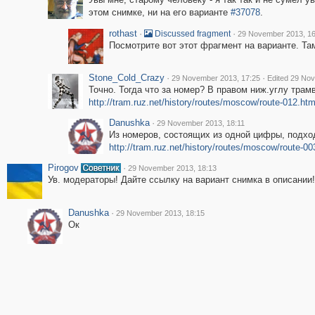
этом снимке, ни на его варианте
#37078
.
rothast
·
·
Discussed fragment
29 November 2013, 16
Посмотрите вот этот фрагмент на варианте. Та
Stone_Cold_Crazy
·
·
29 November 2013, 17:25
Edited 29 No
Точно. Тогда что за номер? В правом ниж.углу трам
http://tram.ruz.net/history/routes/moscow/route-012.ht
Danushka
·
29 November 2013, 18:11
Из номеров, состоящих из одной цифры, подхо
http://tram.ruz.net/history/routes/moscow/route-0
Pirogov
·
29 November 2013, 18:13
Ув. модераторы! Дайте ссылку на вариант снимка в описании!
Danushka
·
29 November 2013, 18:15
Ок