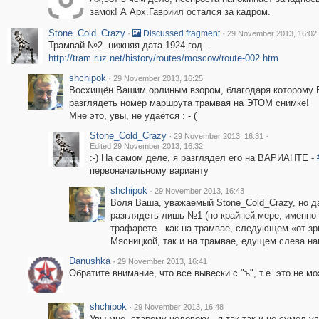
замок! А Арх.Гавриил остался за кадром.
Stone_Cold_Crazy
·
·
Discussed fragment
29 November 2013, 16:02
Трамвай №2- нижняя дата 1924 год -
http://tram.ruz.net/history/routes/moscow/route-002.htm
shchipok
·
29 November 2013, 16:25
Восхищён Вашим орлиным взором, благодаря которому 
разглядеть номер маршрута трамвая на ЭТОМ снимке!
Мне это, увы, не удаётся : - (
Stone_Cold_Crazy
·
·
29 November 2013, 16:31
Edited 29 November 2013, 16:32
:-) На самом деле, я разглядел его на ВАРИАНТЕ -
первоначальному варианту
shchipok
·
29 November 2013, 16:43
Воля Ваша, уважаемый Stone_Cold_Crazy, но д
разглядеть лишь №1 (по крайней мере, именно
трафарете - как на трамвае, следующем «от з
Мясницкой, так и на трамвае, едущем слева на
Danushka
·
29 November 2013, 16:41
Обратите внимание, что все вывески с "ъ", т.е. это не м
shchipok
·
29 November 2013, 16:48
Увы мне, старому человеку - я так так и не сумел ув