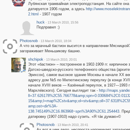
Лубянская трамвайная электроподстанция. На сайте она
датируется 1906 годом, а здесь
http://www.moselektrotrans
2.html
- 1907 годом
huck
·
13 March 2010, 15:56
Подправил :)
Photosnob
·
13 March 2010, 18:04
А что за мрачный бастион высится в направлении Мясницкой
загораживает Меньшикову башню.
shchipok
·
13 March 2010, 20:01
Этот «бастион» – построенное в 1902-1909 гг. кирпичное 
Датско-шведско-русского телефонного общества (архите
Эрихсон), самое высокое здание Москвы в начале ХХ ве
адресу дом №5 по Милютинскому переулку (в конце XVI
начале XVIII веков — Казённый переулок, в 1927—1993 г
Мархле́вского). Сегодня выглядит так -
http://maps.yande
ll=37.626178%2C55.766778&amp;spn=0.030684%2C0.011
15&amp;l=map%2Cstv&amp;ol=stv&amp;oll=37.6318%2C5
amp;ost=dir%3A-
138.745149%2C16.863968~spn%3A90%2C61.254443
. Пре
датировку (1907-1910) надо сузить. «Я тáк думаю»©
Photosnob
·
13 March 2010, 20:41
Ах,вот в чем дело, неспроста напоминает западное