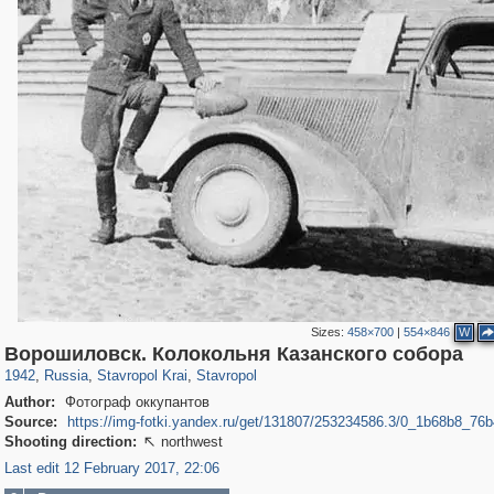
Sizes:
458×700
|
554×846
W
11,845
1,406,849
159
29,243
1,576
17
Ворошиловск. Колокольня Казанского собора
1942
,
Russia
,
Stavropol Krai
,
Stavropol
Author:
Фотограф оккупантов
Source:
https://img-fotki.yandex.ru/get/131807/253234586.3/0_1b68b8_76
Shooting direction:
northwest

Last edit 12 February 2017, 22:06