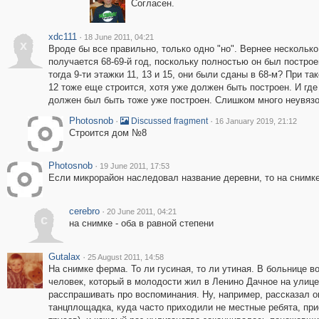
Согласен.
xdc111
·
18 June 2011, 04:21
x
Вроде бы все правильно, только одно "но". Вернее несколько
получается 68-69-й год, поскольку полностью он был построен
тогда 9-ти этажки 11, 13 и 15, они были сданы в 68-м? При т
12 тоже еще строится, хотя уже должен быть построен. И где
должен был быть тоже уже построен. Слишком много неувязо
Photosnob
·
·
Discussed fragment
16 January 2019, 21:12
Строится дом №8
Photosnob
·
19 June 2011, 17:53
Если микрорайон наследовал название деревни, то на снимк
cerebro
·
20 June 2011, 04:21
c
на снимке - оба в равной степени
Gutalax
·
25 August 2011, 14:58
На снимке ферма. То ли гусиная, то ли утиная. В больнице 
человек, который в молодости жил в Ленино Дачное на улице
расспрашивать про воспоминания. Ну, например, рассказал он
танцплощадка, куда часто приходили не местные ребята, при