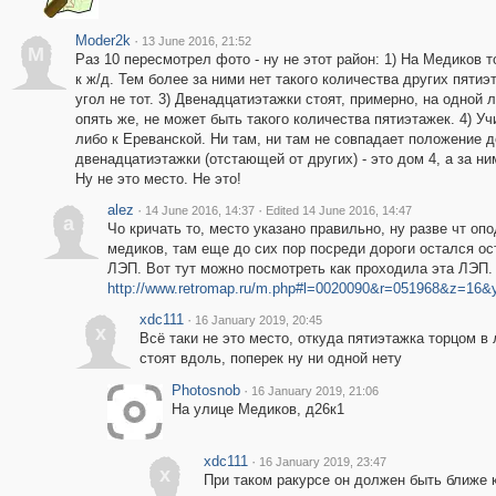
Moder2k
·
13 June 2016, 21:52
M
Раз 10 пересмотрел фото - ну не этот район: 1) На Медиков 
к ж/д. Тем более за ними нет такого количества других пятиэ
угол не тот. 3) Двенадцатиэтажки стоят, примерно, на одной л
опять же, не может быть такого количества пятиэтажек. 4) У
либо к Ереванской. Ни там, ни там не совпадает положение 
двенадцатиэтажки (отстающей от других) - это дом 4, а за ни
Ну не это место. Не это!
alez
·
·
14 June 2016, 14:37
Edited 14 June 2016, 14:47
a
Чо кричать то, место указано правильно, ну разве чт оп
медиков, там еще до сих пор посреди дороги остался ос
ЛЭП. Вот тут можно посмотреть как проходила эта ЛЭП.
http://www.retromap.ru/m.php#l=0020090&r=051968&z=16
xdc111
·
16 January 2019, 20:45
x
Всё таки не это место, откуда пятиэтажка торцом в
стоят вдоль, поперек ну ни одной нету
Photosnob
·
16 January 2019, 21:06
На улице Медиков, д26к1
xdc111
·
16 January 2019, 23:47
x
При таком ракурсе он должен быть ближе 