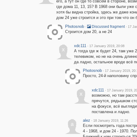
его, а тут он где то совсем в стороне, во
где дома 11, 13, 15? В 1968 они были уже
хотя бы видна стройка, здесь же даже кон
дом 24 уже строится и это при том что он 
Photosnob
·
·
Discussed fragment
17 Ja
Строится дом 20, а не 24
xdc111
·
17 January 2019, 20:08
x
А тогда где ж будет 24, там уже
телевиком, но не на очень длин
да ладно, остальное вроде всё п
Photosnob
·
17 January 2019, 20:
Просто, 24-й наполовину спр
xdc111
·
17 January 2019, 2
x
возможно, но там расс
прячутся, рядышком сто
на фокусе, всё выглядит
поставлена и ладно.
alez
·
18 January 2019, 11:26
a
Если посмотреть года постро
4 - 1968, и дом 24 - 1970. По
Ближний к нам строиться 20й