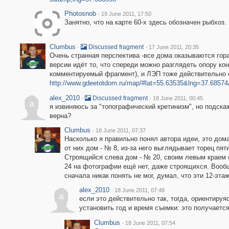
Photosnob
·
19 June 2011, 17:50
Занятно, что на карте 60-х здесь обозначен рыбхоз.
Clumbus
·
·
Discussed fragment
17 June 2011, 20:35
Очень странная перспектива -все дома оказываются гор
версии идёт то, что спереди можно разглядеть опору кон
комментируемый фрагмент), и ЛЭП тоже действительно 
http://www.gdeetotdom.ru/map/#lat=55.63535&lng=37.6857
alex_2010
·
·
Discussed fragment
18 June 2011, 00:45
a
я извиняюсь за "топографический кретинизм", но подска
верна?
Clumbus
·
18 June 2011, 07:37
Насколько я правильно понял автора идеи, это дом
от них дом - № 8, из-за него выглядывает торец пят
Cтроящийся слева дом - № 20, своим левым краем 
24 на фотографии ещё нет, даже строящихся. Вообщ
сначала никак понять не мог, думал, что эти 12-эта
alex_2010
·
18 June 2011, 07:48
a
если это действительно так, тогда, ориентируя
установить год и время съемки: это получается
Clumbus
·
18 June 2011, 07:54