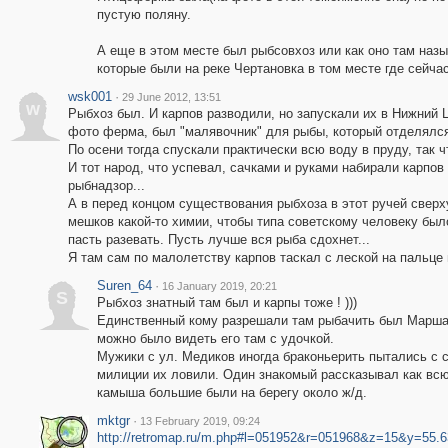
пустую поляну.
А еще в этом месте был рыбсовхоз или как оно там наз
которые были на реке Чертановка в том месте где сейча
wsk001
·
29 June 2012, 13:51
w
Рыбхоз был. И карпов разводили, но запускали их в Нижний 
фото ферма, был "малявочник" для рыбы, который отделялся
По осени тогда спускали практически всю воду в пруду, так ч
И тот народ, что успевал, сачками и руками набирали карпов
рыбнадзор...
А в перед концом существования рыбхоза в этот ручей сверх
мешков какой-то химии, чтобы типа советскому человеку был
пасть разевать. Пусть лучше вся рыба сдохнет...
Я там сам по малолетству карпов таскал с леской на пальце в
Suren_64
·
16 January 2019, 20:21
S
Рыбхоз знатный там был и карпы тоже ! )))
Единственный кому разрешали там рыбачить был Маршал
можно было видеть его там с удочкой.
Мужики с ул. Медиков иногда браконьерить пытались с с
милиции их ловили. Один знакомый рассказывал как всю
камыша большие были на берегу около ж/д.
mktgr
·
13 February 2019, 09:24
http://retromap.ru/m.php#l=051952&r=051968&z=15&y=55.