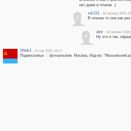
нет даже в планах :)
xdc111
·
18 January 2019, 1
x
В планах то они как раз
alez
·
18 January 2019,
a
Ну это я так, образн
SNok3
·
13 July 2024, 16:17
Подмосковье : : фотоальбом. Москва, Изд-во: "Московский раб