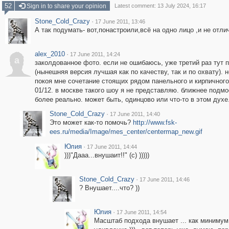
52
Sign in to share your opinion
Latest comment: 13 July 2024, 16:17
Stone_Cold_Crazy
·
17 June 2011, 13:46
А так подумать- вот,понастроили,всё на одно лицо ,и не отли
alex_2010
·
17 June 2011, 14:24
a
заколдованное фото. если не ошибаюсь, уже третий раз тут 
(нынешняя версия лучшая как по качеству, так и по охвату). н
покоя мне сочетание стоящих рядом панельного и кирпичного i
01/12. в москве такого шоу я не представляю. ближнее подмо
более реально. может быть, одинцово или что-то в этом духе.
Stone_Cold_Crazy
·
17 June 2011, 14:40
Это может как-то помочь?
http://www.fsk-
ees.ru/media/Image/mes_center/centermap_new.gif
Юлия
·
17 June 2011, 14:44
)))"Дааа...внушаит!!" (с) )))))
Stone_Cold_Crazy
·
17 June 2011, 14:46
? Внушает....что? ))
Юлия
·
17 June 2011, 14:54
Масштаб подхода внушает ... как минимум