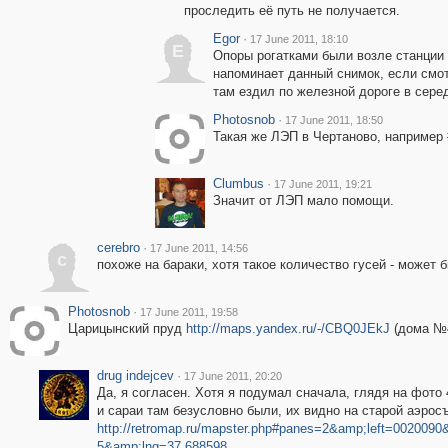
проследить её путь не получается.
Egor
·
17 June 2011, 18:10
E
Опоры рогатками были возле станции
напоминает данный снимок, если смот
там ездил по железной дороге в серед
Photosnob
·
17 June 2011, 18:50
Такая же ЛЭП в Чертаново, например
Clumbus
·
17 June 2011, 19:21
Значит от ЛЭП мало помощи.
cerebro
·
17 June 2011, 14:56
c
похоже на бараки, хотя такое количество гусей - может 
Photosnob
·
17 June 2011, 19:58
Царицынский пруд
http://maps.yandex.ru/-/CBQ0JEkJ
(дома №4
drug indejcev
·
17 June 2011, 20:20
Да, я согласен. Хотя я подумал сначала, глядя на фото
и сараи там безусловно были, их видно на старой аэрос
http://retromap.ru/mapster.php#panes=2&amp;left=00200
5&amp;lng=37.688598