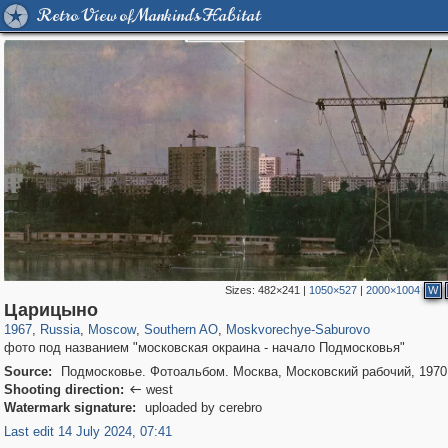
Retro View of Mankind's Habitat
Sizes:
482×241
|
1050×527
|
2000×1004
W
319,780
1,406,291
8,286
21,637
29,243
390
981
2
Царицыно
1967
,
Russia
,
Moscow
,
Southern AO
,
Moskvorechye-Saburovo
фото под названием "московская окраина - начало Подмосковья"
Source:
Подмосковье. Фотоальбом. Москва, Московский рабочий, 1970,
Shooting direction:
west

Watermark signature:
uploaded by cerebro
Last edit 14 July 2024, 07:41