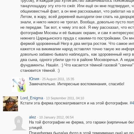
трусов), и каждый раз хулиганство заканчивалось поножовщи
танцплощадку эту кто-то сжёг. Или ещё он мне подтвердил, ч
общеизвестный факт, а он мне рассказывал, что работал на 
Летом, в жару, всей деревней выходили они спать на дворцо
знали, и никто никого не трогал. Вообще, довольно пусто по
не передам. Так вот, к чему это всё. Я ему рассказал, что е
фотографии Москвы и её бывших окраин, и сам я интересуюс
нижнего Царицынского пруда с какими-то постройками. Он мн
фермой здоровенный Негр в два метра ростом. Что самое инте
кажется на викимапии народ оставлял точно такую же информ
довольно забавно бывало наблюдать, как здоровенный негр в
два сына, одного убили где-то в районе Москворечья. А неда
фундаменты. Нашёл. :) Что касается тёмной газовой "свечки",
становится тёмной. :)
Юлия
·
25 August 2011, 15:35
Замечательно. Интересные воспоминания, спасибо!
Lord_Enigma
·
13 September 2011, 04:10
Кстати эта ферма просматривается и на этой фотографии.
#4
alez
·
10 January 2012, 06:54
a
На той фотографии не ферма, это гаражи (кирпичные бел
улицей.
Птицеферма была(на фото в этой темеименно она) но по