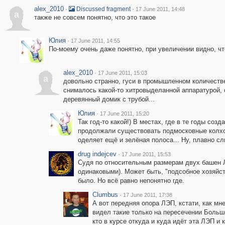
alex_2010
·
·
Discussed fragment
17 June 2011, 14:48
a
также не совсем понятно, что это такое
Юлия
·
17 June 2011, 14:55
По-моему очень даже понятно, при увеличении видно, что
alex_2010
·
17 June 2011, 15:03
a
довольно странно, гуси в промышленном количестве 
снималось какой-то хитровыделанной аппаратурой,
деревянный домик с трубой...
Юлия
·
17 June 2011, 15:20
Так год-то какой!) В местах, где в те годы со
продолжали существовать подмосковные колхоз
оделяет ещё и зелёная полоса... Ну, плавно сли
drug indejcev
·
17 June 2011, 15:53
Судя по относительным размерам двух башен ЛЭ
одинаковыми). Может быть, "подсобное хозяйст
было. Но всё равно непонятно где.
Clumbus
·
17 June 2011, 17:38
А вот передняя опора ЛЭП, кстати, как мн
видел такие только на пересечении Боль
кто в курсе откуда и куда идёт эта ЛЭП и 