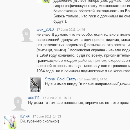
удивление ))) , вот теперь уже, думаю, пор
гидрографическую карту московского реги
близлежащих областей накладывать на Ва
Боюсь только , что гуси с домиками не оч
будут ).
alex_2010
·
17 June 2011, 14:46
a
не знаю )) думаю, что не особо, если только в план
направлений. допустим, с одинцово я, видимо, маха
нет релеватных водоемов )) возможно, это восток. 
(мытищи, химки). "московская окраина - начало под
в 1969 году означало, судя по всему, приблизитель
граничащие со мкадом районы, причем, скорее всего
внешней стороны кольца - москва у нас в границах м
1964 года. но в ближнем подмосковье я не копенгаге
Stone_Cold_Crazy
·
17 June 2011, 14:51
Ну,я и имел ввиду "в плане направлений",можно
xdc111
·
17 June 2011, 15:24
x
Ну дома то там все панельные, кирпичных нет, это прост
Юлия
·
17 June 2011, 14:33
Ой, гусей-то сколько!)