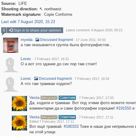
Source:
LIFE
Shooting direction:
northwest

Watermark signature:
Copie Conforme
Last edit 7 August 2020, 15:23
9
Sign in to share your opinion
Latest comment: 6 August 2020, 09:13
myeda
·
·
Discussed fragment
17 June 2011, 03:50
а там оказывается группа была фотографистов...
Lovec
·
7 February 2017, 16:31
L
О а вот это здание до сих пор там стоит!
Lovec
·
·
Discussed fragment
7 February 2017, 16:32
L
А что там трамваи ходили?
Vesta
·
7 February 2017, 17:03
Да, ходили и трамваи. Вот под этими фото можете почит
комментарии да и сами фотографии хорошие!
#191550
и
Vesta
·
·
7 February 2017, 17:11
Edited 7 February 2017, 17:12
Вот ещё трамвай.
#180333
Тоже в наши дни непривычно 
на этой улице.