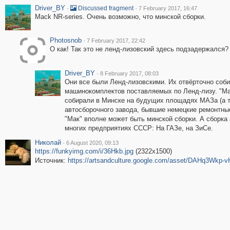
Driver_BY
·
·
Discussed fragment
7 February 2017, 16:47
Mack NR-series. Очень возможно, что минской сборки.
Photosnob
·
7 February 2017, 22:42
О как! Так это не ленд-лизовский здесь подзадержался?
Driver_BY
·
8 February 2017, 08:03
Они все были Ленд-лизовскими. Их отвёрточно соби
машинокомплектов поставляемых по Ленд-лизу. "Ма
собирали в Минске на будущих площадях МАЗа (а т
автосборочного завода, бывшие немецкие ремонтные
"Мак" вполне может быть минской сборки. А сборка
многих предприятиях СССР: На ГАЗе, на ЗиСе.
Николай
·
6 August 2020, 09:13
https://funkyimg.com/i/36Hkb.jpg
(2322x1500)
Источник:
https://artsandculture.google.com/asset/DAHq3Wkp-