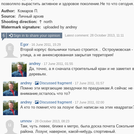
позволяло вырастить активное и здоровое поколение.Не то что сегодня.
Author:
Комаров П.
Source:
Личный архив
Shooting direction:
north

Watermark signature:
uploaded by andrey
6
Sign in to share your opinion
Latest comment: 28 October 2013, 11:11
Egor
·
16 June 2011, 15:29
E
Второй корпус больнички только строится... Остроумовская -
улица, а не аннексированная закрытая территория!
andrey
·
17 June 2011, 01:55
Да, точно, а я сначала строительный кран и не заметил 
деревьях.
andrey
·
·
Discussed fragment
17 June 2011, 01:57
Помню эти моргающие звездочки по праздникам.А сейчас не
внимание,осталось что то?
andrey
·
·
Discussed fragment
17 June 2011, 02:00
А кто то помнит,что за лозунг был написан на этих квадратах
umnov
·
28 October 2013, 08:23
u
Там, чуть левее, ближе к метро, была доска почета Сокольни
района. Лозунг, наверное, какой-нибудь спортивный.