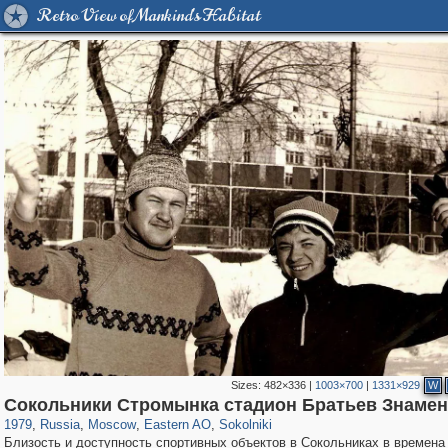
Retro View of Mankind's Habitat
Sizes:
482×336
|
1003×700
|
1331×929
W
319,878
1,407,281
8,286
20,939
29,248
306
5,623
49
Сокольники Стромынка стадион Братьев Знамен
1979
,
Russia
,
Moscow
,
Eastern AO
,
Sokolniki
Близость и доступность спортивных объектов в Сокольниках в времен