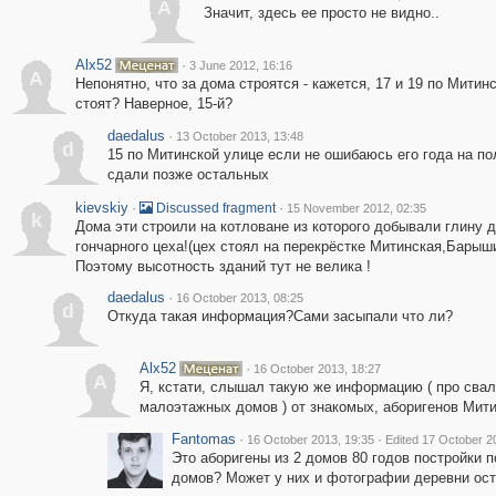
A
Значит, здесь ее просто не видно..
Alx52
·
3 June 2012, 16:16
A
Непонятно, что за дома строятся - кажется, 17 и 19 по Митин
стоят? Наверное, 15-й?
daedalus
·
13 October 2013, 13:48
d
15 по Митинской улице если не ошибаюсь его года на по
сдали позже остальных
kievskiy
·
·
Discussed fragment
15 November 2012, 02:35
k
Дома эти строили на котловане из которого добывали глину 
гончарного цеха!(цех стоял на перекрёстке Митинская,Бары
Поэтому высотность зданий тут не велика !
daedalus
·
16 October 2013, 08:25
d
Откуда такая информация?Сами засыпали что ли?
Alx52
·
16 October 2013, 18:27
A
Я, кстати, слышал такую же информацию ( про свал
малоэтажных домов ) от знакомых, аборигенов Мити
Fantomas
·
·
16 October 2013, 19:35
Edited 17 October 2
Это аборигены из 2 домов 80 годов постройки 
домов? Может у них и фотографии деревни ос