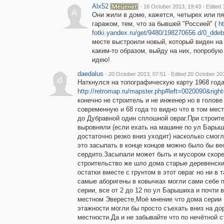
Alx52
·
·
16 October 2013, 19:43
Edited 
A
Они жили в доме, кажется, четырех или п
гаражом, тем, что за бывшей "Россией" (
ht
fotki.yandex.ru/get/9480/198270656.d/0_dde
месте выстроили новый, который виден на 
каким-то образом, выйду на них, попробую
идею!
daedalus
·
·
20 October 2013, 07:51
Edited 20 October 20
d
Наткнулся на топографическую карту 1968 год
http://retromap.ru/mapster.php#left=0020090&r
конечно не строитель и не инженер но в голове
современную и 68 года то видно что в том мес
до Дубравной один сплошной овраг.При строит
выровняли (если ехать на машине по ул Барыш
достаточно резко вниз уходит) насколько смогл
это засыпать в конце концов можно было бы ве
сердито.Засыпали может быть и мусором скоре
строительство же шло дома старые деревенски
остатки вместе с грунтом в этот овраг но ни в
самые аборигены в ковычках могли сами себе 
серии, все от 2 до 12 по ул Барышиха и почти в
местном Эвересте,Моё мнение что дома серии
этажности могли бы просто съехать вниз на до
местности.Да и не забывайте что по нечётной 