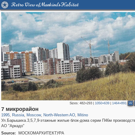
Retro View of Mankind's Habitat
Sizes:
482×293
|
1050×639
|
1464×891
W
319,861
1,406,849
8,286
8,080
29,243
112
279
10
7 микрорайон
1995
,
Russia
,
Moscow
,
North-Western AO
,
Mitino
Ул.Барышиха.3,5,7,9-этажные жилые блок-дома серии П46м производст
АО "Аркадо"
Source:
МОСКОМАРХИТЕКТУРА