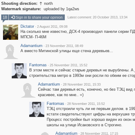
Shooting direction:
north

Watermark signature:
uploaded by 1qa2ws
18
Sign in to share your opinion
Latest comment: 20 October 2013, 13:34
Dictator
·
2 August 2011, 09:08
На сколько мне известно, ДСК-4 производил панели серии ПД
МПСМ- П-46М
Adamantium
·
23 November 2011, 08:49
A
А вместо Митинской улицы еще стена деревьев...
Fantomas
·
25 November 2011, 15:52
В этом месте и сейчас старые деревья не вырублены. А
строительства метро в 1993м они росли по обеим ее сто
Adamantium
·
28 November 2011, 15:33
A
Сейчас там деревья есть, конечно, но без ТЭЦ вид 
красивее, как по мне.. =)
Fantomas
·
28 November 2011, 15:52
ТЭЦ отстроили чуть ли не первым делом. в 199
кстати свидетельствуют цифры на верхушке тр
Процесс постройки был хорошо виден из окон 
школы на улице Исаковского в Строгино.
Adamantium
·
28 November 2011, 17:15