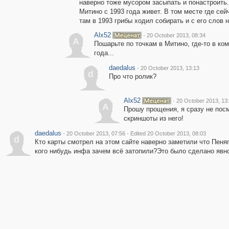
наверно тоже мусором засыпать и понастроить
Митино с 1993 года живет. В том месте где се
там в 1993 грибы ходил собирать и с его слов 
Alx52
·
20 October 2013, 08:34
A
Пошарьте по точкам в Митино, где-то в ко
года...
daedalus
·
20 October 2013, 13:13
d
Про что ролик?
Alx52
·
20 October 2013, 13
A
Прошу прощения, я сразу не пос
скриншоты из него!
daedalus
·
·
20 October 2013, 07:56
Edited 20 October 2013, 08:03
d
Кто карты смотрел на этом сайте наверно заметили что Пеня
кого нибудь инфа зачем всё затопили?Это было сделано явн