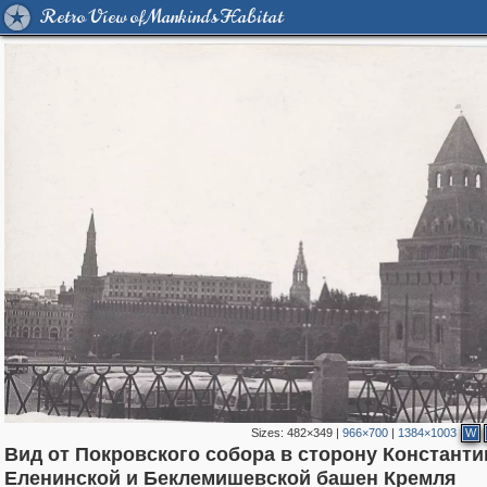
Retro View of Mankind's Habitat
Sizes:
482×349
|
966×700
|
1384×1003
W
Вид от Покровского собора в сторону Константи
319,861
1,406,849
160,009
8,286
29,243
5,916
53,052
2,283
Еленинской и Беклемишевской башен Кремля