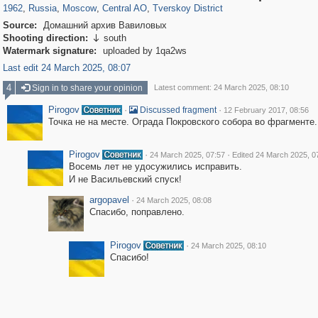
1962
,
Russia
,
Moscow
,
Central AO
,
Tverskoy District
Source:
Домашний архив Вавиловых
Shooting direction:
south

Watermark signature:
uploaded by 1qa2ws
Last edit 24 March 2025, 08:07
4
Sign in to share your opinion
Latest comment: 24 March 2025, 08:10
Pirogov
·
·
Discussed fragment
12 February 2017, 08:56
Точка не на месте. Ограда Покровского собора во фрагменте.
Pirogov
·
·
24 March 2025, 07:57
Edited 24 March 2025, 0
Восемь лет не удосужились исправить.
И не Васильевский спуск!
argopavel
·
24 March 2025, 08:08
Спасибо, поправлено.
Pirogov
·
24 March 2025, 08:10
Спасибо!