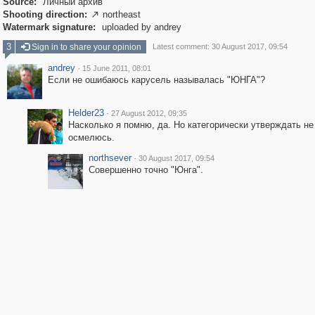
Source:
Личный архив
Shooting direction:
northeast

Watermark signature:
uploaded by andrey
3
Sign in to share your opinion
Latest comment: 30 August 2017, 09:54
andrey
·
15 June 2011, 08:01
Если не ошибаюсь карусель называлась "ЮНГА"?
Helder23
·
27 August 2012, 09:35
Насколько я помню, да. Но категорически утверждать не
осмелюсь.
northsever
·
30 August 2017, 09:54
Совершенно точно "Юнга".