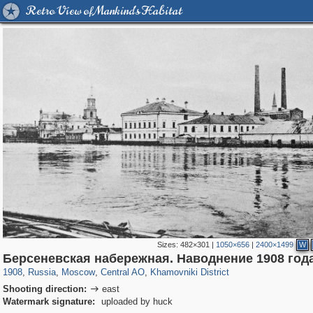
Retro View of Mankind's Habitat
Sizes:
482×301
|
1050×656
|
2400×1499
W
319,779
1,406,145
159,978
8,286
29,243
5,916
19,394
722
Берсеневская набережная. Наводнение 1908 год
1908
,
Russia
,
Moscow
,
Central AO
,
Khamovniki District
Shooting direction:
east

Watermark signature:
uploaded by huck