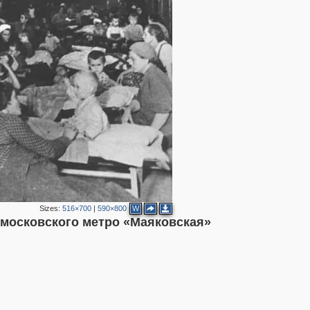
2
Sizes:
516×700
|
590×800
W
московского метро «Маяковская»
2