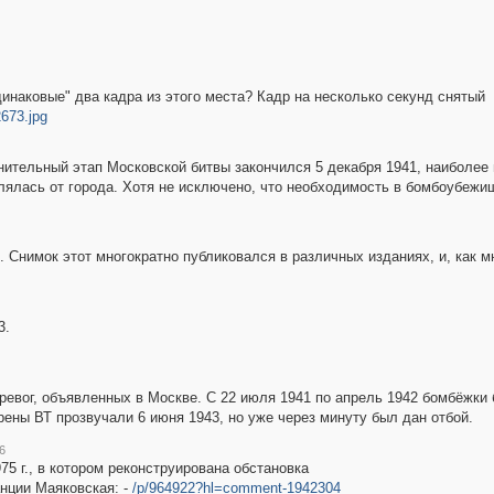
инаковые" два кадра из этого места? Кадр на несколько секунд снятый
2673.jpg
ронительный этап Московской битвы закончился 5 декабря 1941, наиболе
алялась от города. Хотя не исключено, что необходимость в бомбоубежи
 Снимок этот многократно публиковался в различных изданиях, и, как м
3.
ревог, объявленных в Москве. С 22 июля 1941 по апрель 1942 бомбёжки 
ены ВТ прозвучали 6 июня 1943, но уже через минуту был дан отбой.
6
5 г., в котором реконструирована обстановка
нции Маяковская: -
/p/964922?hl=comment-1942304