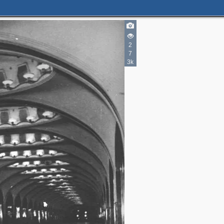
3
3
3
2
4
7
2
3k
4
3
4
5