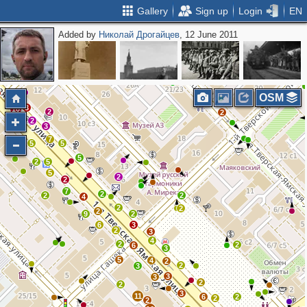
Gallery
Sign up
Login
EN
Added by
Николай Дрогайцев
, 12 June 2011
2
2
2
2
2
2
6
OSM
3
10
2
2
2
3
2
7
5
5
5
2
5
5
2
2
7
2
2
2
4
2
2
2
9
2
6
3
2
3
4
2
2
6
3
5
4
2
2
3
3
3
2
2
3
11
6
2
2
2