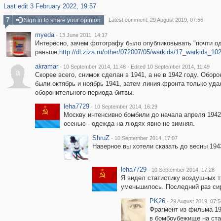
Last edit 3 February 2022, 19:57
7
Sign in to share your opinion
Latest comment: 29 August 2019, 07:56
myeda
·
13 June 2011, 14:17
Интересно, зачем фотографу было опубликовывать "почти од
раньше
http://dl.ziza.ru/other/072007/05/warkids/17_warkids_10
akramar
·
·
10 September 2014, 11:48
Edited 10 September 2014, 11:49
a
Скорее всего, снимок сделан в 1941, а не в 1942 году. Обо
были октябрь и ноябрь 1941, затем линия фронта только уд
оборонительного периода битвы.
leha7729
·
10 September 2014, 16:29
Москву интенсивно бомбили до начала апреля 1942.
осенью - одежда на людях явно не зимняя.
ShruZ
·
10 September 2014, 17:07
Наверное вы хотели сказать до весны 194
leha7729
·
10 September 2014, 17:28
Я видел статистику воздушных т
уменьшилось. Последний раз сир
PK26
·
29 August 2019, 07:5
Фрагмент из фильма 197
в бомбоубежище на ста