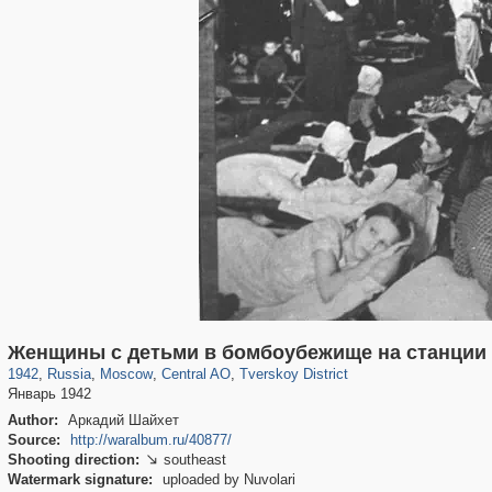
319,779
1,406,257
159,978
8,286
29,243
5,916
53,034
2,283
Женщины с детьми в бомбоубежище на станции 
1942
,
Russia
,
Moscow
,
Central AO
,
Tverskoy District
Январь 1942
Author:
Аркадий Шайхет
Source:
http://waralbum.ru/40877/
Shooting direction:
southeast

Watermark signature:
uploaded by Nuvolari