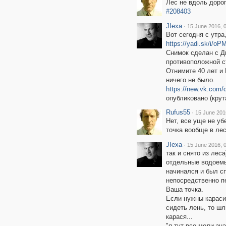
Лес не вдоль дорог
#208403
JIexa
·
15 June 2016, 
Вот сегодня с утра,
https://yadi.sk/i/
Снимок сделан с Дм
противоположной ст
Отнимите 40 лет и 
ничего не было.
https://new.vk.com/d
опубликовано (крут
Rufus55
·
15 June 201
Нет, все уще не уб
точка вообще в лес
JIexa
·
15 June 2016, 
так и снято из леса
отдельные водоемы
начинался и был с
непосредственно п
Ваша точка.
Если нужны караси 
сидеть лень, то шл
карася...
"я тут все мели знаю