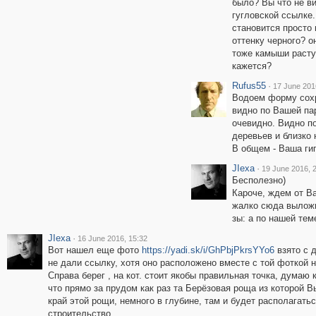
было? Вы что не в
гугловской ссылке
становится просто 
оттенку черного? о
тоже камыши растут
кажется?
Rufus55
·
17 June 201
Водоем форму сохр
видно по Вашей пар
очевидно. Видно по
деревьев и близко 
В общем - Ваша гип
JIexa
·
19 June 2016, 
Бесполезно)
Кароче, ждем от Ва
жалко сюда вылож
зы: а по нашей тем
JIexa
·
16 June 2016, 15:32
Вот нашел еще фото
https://yadi.sk/i/GhPbjPkrsYYo6
взято с д
не дали ссылку, хотя оно расположено вместе с той фоткой 
Справа берег , на кот. стоит якобы правильная точка, дума
что прямо за прудом как раз та Берёзовая роща из которой В
край этой рощи, немного в глубине, там и будет располагать
строительство.