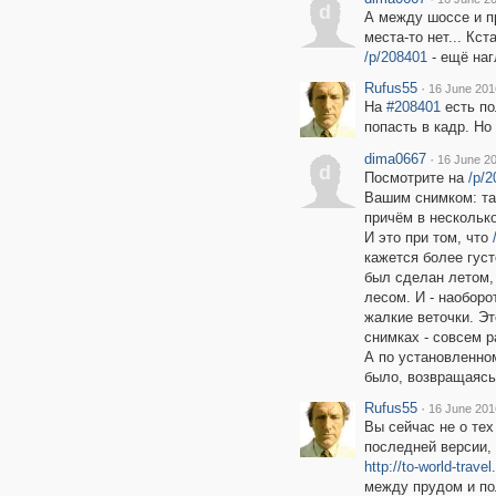
d
А между шоссе и п
места-то нет... Кст
/p/208401
- ещё наг
Rufus55
·
16 June 201
На
#208401
есть по
попасть в кадр. Но
dima0667
·
16 June 20
d
Посмотрите на
/p/
Вашим снимком: та
причём в несколько
И это при том, что
кажется более густ
был сделан летом,
лесом. И - наобор
жалкие веточки. Эт
снимках - совсем р
А по установленно
было, возвращаясь
Rufus55
·
16 June 201
Вы сейчас не о тех
последней версии, 
http://to-world-trav
между прудом и по