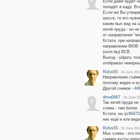
Если даже будет н
попадёт в кадр. Вс
Если же Вы утверж
шоссе, то его нужн
каким был вид на ш
изгиб пруда - он н
от направления "во
Кстати, при направ
направлении ВЮВ -
(хотя бы) ВСВ.
Выход - убрать точ
отображал неверны
Rufus55
·
16 June 201
Направление съёмк
поэтому виден и ку
Другой снимок -
#4
dima0667
·
16 June 20
d
Так изгиб пруда не
слева - тем более.
Кстати, на
/p/46873
них ещё и ели видн
Rufus55
·
16 June 201
Мыс слева - это ло
снимке кусты попал