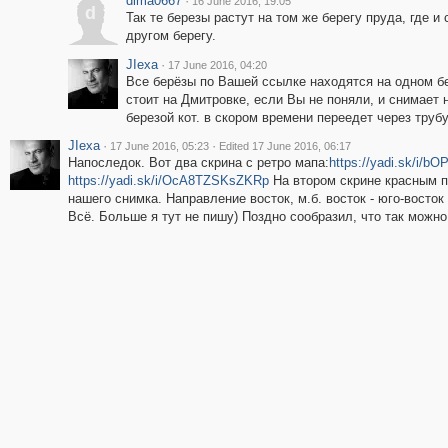
dima0667
·
16 June 2016, 19:05
d
Так те березы растут на том же берегу пруда, где и
другом берегу.
JIexa
·
17 June 2016, 04:20
Все берёзы по Вашей ссылке находятся на одном бе
стоит на Дмитровке, если Вы не поняли, и снимает
березой кот. в скором времени переедет через трубу
JIexa
·
·
17 June 2016, 05:23
Edited 17 June 2016, 06:17
Напоследок. Вот два скрина с ретро мапа:
https://yadi.sk/i/
https://yadi.sk/i/OcA8TZSKsZKRp
На втором скрине красным по
нашего снимка. Направление восток, м.б. восток - юго-восток
Всё. Больше я тут не пишу) Поздно сообразил, что так можно