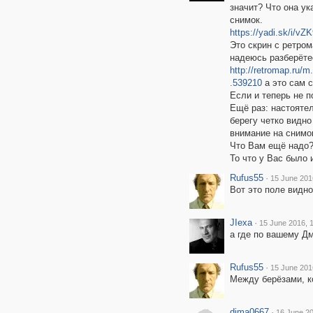
значит? Что она у
снимок.
https://yadi.sk/i/
Это скрин с ретром
надеюсь разберёте
http://retromap.r
.539210
а это сам с
Если и теперь не п
Ещё раз: настояте
берегу четко видно
внимание на снимок
Что Вам ещё надо
То что у Вас было и
Rufus55
·
15 June 201
Вот это поле видно
JIexa
·
15 June 2016, 
а где по вашему Дм
Rufus55
·
15 June 201
Между берёзами, к
dima0667
·
16 June 20