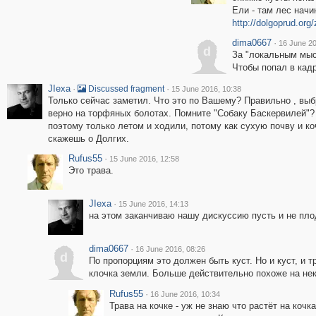
Ели - там лес начи
http://dolgoprud.or
dima0667
·
16 June 20
d
За "локальным мыс
Чтобы попал в кадр
JIexa
·
·
Discussed fragment
15 June 2016, 10:38
Только сейчас заметил. Что это по Вашему? Правильно , выб
верно на торфяных болотах. Помните "Собаку Баскервилей"?
поэтому только летом и ходили, потому как сухую почву и ко
скажешь о Долгих.
Rufus55
·
15 June 2016, 12:58
Это трава.
JIexa
·
15 June 2016, 14:13
на этом заканчиваю нашу дискуссию пусть и не плод
dima0667
·
16 June 2016, 08:26
d
По пропорциям это должен быть куст. Но и куст, и 
клочка земли. Больше действительно похоже на нек
Rufus55
·
16 June 2016, 10:34
Трава на кочке - уж не знаю что растёт на коч