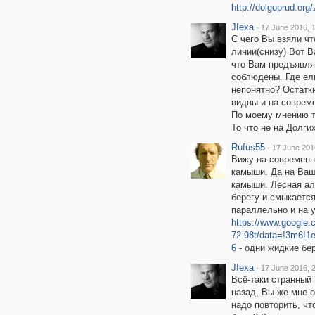
http://dolgoprud.or
JIexa
·
17 June 2016, 
С чего Вы взяли чт
линии(снизу) Вот 
что Вам предъявля
соблюдены. Где ел
непонятно? Остатки
видны и на соврем
По моему мнению т
То что не на Долги
Rufus55
·
17 June 201
Вижу на современн
камыши. Да на Ва
камыши. Лесная ал
берегу и смыкается
параллельно и на у
https://www.google
72.98t/data=!3m6!1
6
- одни жидкие бер
JIexa
·
17 June 2016, 
Всё-таки странный 
назад, Вы же мне 
надо повторить, чт