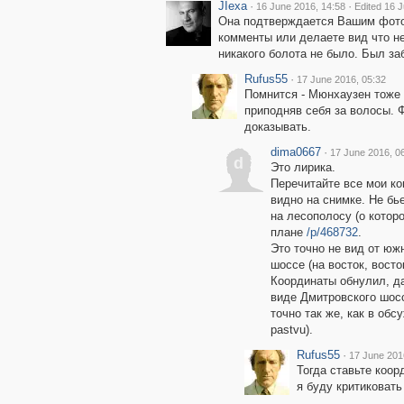
JIexa
·
·
16 June 2016, 14:58
Edited 16 
Она подтверждается Вашим фото)
комменты или делаете вид что не
никакого болота не было. Был за
Rufus55
·
17 June 2016, 05:32
Помнится - Мюнхаузен тоже 
приподняв себя за волосы. Ф
доказывать.
dima0667
·
17 June 2016, 0
d
Это лирика.
Перечитайте все мои ком
видно на снимке. Не бь
на лесополосу (о котор
плане
/p/468732
.
Это точно не вид от юж
шоссе (на восток, восто
Координаты обнулил, да
виде Дмитровского шосс
точно так же, как в об
pastvu).
Rufus55
·
17 June 201
Тогда ставьте коор
я буду критиковать 