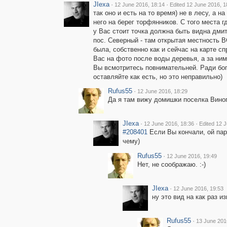
JIexa
·
·
12 June 2016, 18:14
Edited 12 June 2016, 1
так оно и есть на то время) не в лесу, а н
него на берег торфянников. С того места г
у Вас стоит точка должна быть видна дмит
пос. Северный - там открытая местность 
была, собственно как и сейчас на карте сп
Вас на фото после воды деревья, а за ним
Вы всмотритесь повнимательней. Ради бо
оставляйте как есть, но это неправильно)
Rufus55
·
12 June 2016, 18:29
Да я там вижу домишки поселка Виног
JIexa
·
·
12 June 2016, 18:36
Edited 12 
#208401
Если Вы кончали, ой пар
чему)
Rufus55
·
12 June 2016, 19:49
Нет, не соображаю. :-)
JIexa
·
12 June 2016, 19:53
ну это вид на как раз и
Rufus55
·
13 June 201