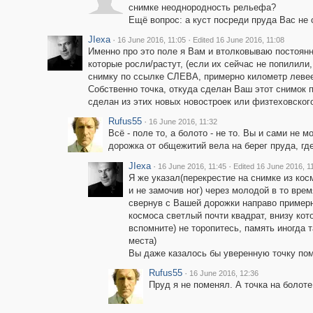
снимке неоднородность рельефа?
Ещё вопрос: а куст посреди пруда Вас не
JIexa
·
·
16 June 2016, 11:05
Edited 16 June 2016, 11:08
Именно про это поле я Вам и втолковываю постоянн
которые росли/растут, (если их сейчас не попилили
снимку по ссылке СЛЕВА, примерно километр левее
Собственно точка, откуда сделан Ваш этот снимок по
сделан из этих новых новостроек или физтеховского
Rufus55
·
16 June 2016, 11:32
Всё - поле то, а болото - не то. Вы и сами не м
дорожка от общежитий вела на берег пруда, где
JIexa
·
·
16 June 2016, 11:45
Edited 16 June 2016, 1
Я же указал(перекрестие на снимке из кос
и не замочив ног) через молодой в то вре
свернув с Вашей дорожки направо примерн
космоса светлый почти квадрат, внизу кото
вспомните) не торопитесь, память иногда т
места)
Вы даже казалось бы уверенную точку поменя
Rufus55
·
16 June 2016, 12:36
Пруд я не поменял. А точка на болоте