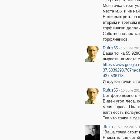
Моя точка стоит ус
места м.б. и не най
Если смотреть на к
вторым и третьим в
торфянники делали 
Собственно лес там
торфянников.
Rufus55
·
15 June 201
Ваша точка 55.9290
вырасти на месте с
https://www.google.
37.5339293,707m/d
d37.536118
И другой точки в т
Rufus55
·
15 June 201
Вот фото немного и
Виден угол леса, к
меня справа. Полос
earth ессть ползун
Так что точку я сдв
JIexa
·
15 June 2016, 
"Ваша точка стоит 
Внимательно читайт