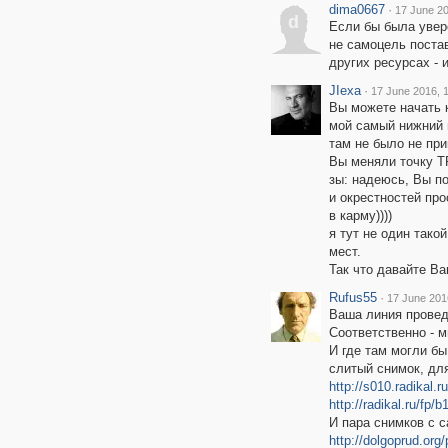
dima0667
·
17 June 20
d
Если бы была увере
не самоцель постав
других ресурсах - 
JIexa
·
17 June 2016, 
Вы можете начать к
мой самый нижний 
там не было не при
Вы меняли точку Т
зы: надеюсь, Вы п
и окрестностей пр
в карму))))
я тут не один тако
мест.
Так что давайте В
Rufus55
·
17 June 201
Ваша линия проведе
Соответственно - м
И где там могли бы
слитый снимок, дл
http://s010.radikal.
http://radikal.ru/f
И пара снимков с с
http://dolgoprud.o