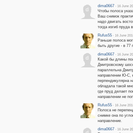
dima0667
·
16 June 20
d
Чтобы полоса указ
Ваш снимок практи
надо двигать вост
тогда изгиб пруда в
Rufus55
·
16 June 201
Раньше полоса мог
быть другие - в 77
dima0667
·
16 June 20
d
Какой бы длины пол
Дмитровскому шосс
параллельна Дмитр
направлении Ю-С, н
перпендикулярна н
обладала такой мно
где пруд делает по
направлении не поп
Rufus55
·
16 June 201
Полоса не перепенд
снимке она по угло
направление.
dima0667
·
16 June 20
d