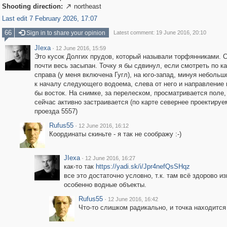
Shooting direction:
northeast

Last edit 7 February 2026, 17:07
66
Sign in to share your opinion
Latest comment: 19 June 2016, 20:10
JIexa
·
12 June 2016, 15:59
Это кусок Долгих прудов, который называли торфянниками. 
почти весь засыпан. Точку я бы сдвинул, если смотреть по к
справа (у меня включена Гугл), на юго-запад, минуя небольш
к началу следующего водоема, слева от него и направление
бы восток. На снимке, за перелеском, просматривается поле,
сейчас активно застраивается (по карте севернее проектируе
проезда 5557)
Rufus55
·
12 June 2016, 16:12
Координаты скиньте - я так не соображу :-)
JIexa
·
12 June 2016, 16:27
как-то так
https://yadi.sk/i/Jpr4nefQsSHqz
все это достаточно условно, т.к. там всё здорово и
особенно водные объекты.
Rufus55
·
12 June 2016, 16:42
Что-то слишком радикально, и точка находится 