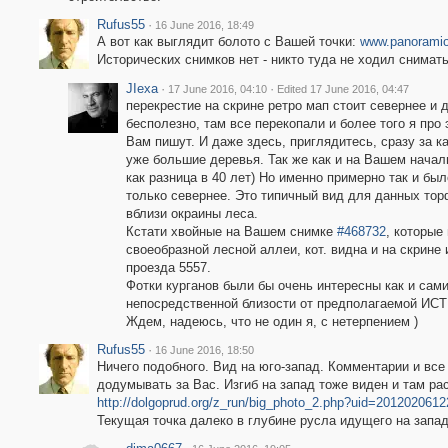
Rufus55
·
16 June 2016, 18:49
А вот как выглядит болото с Вашей точки:
www.panoramio
Исторических снимков нет - никто туда не ходил снимать
JIexa
·
·
17 June 2016, 04:10
Edited 17 June 2016, 04:47
перекрестие на скрине ретро мап стоит севернее и 
бесполезно, там все перекопали и более того я про 
Вам пишут. И даже здесь, приглядитесь, сразу за 
уже большие деревья. Так же как и на Вашем началь
как разница в 40 лет) Но именно примерно так и бы
только севернее. Это типичный вид для данных тор
вблизи окраины леса.
Кстати хвойные на Вашем снимке
#468732
, которые
своеобразной лесной аллеи, кот. видна и на скрине 
проезда 5557.
Фотки курганов были бы очень интересны как и сами
непосредственной близости от предполагаемой ИС
Ждем, надеюсь, что не один я, с нетерпением )
Rufus55
·
16 June 2016, 18:50
Ничего подобного. Вид на юго-запад. Комментарии и все
додумывать за Вас. Изгиб на запад тоже виден и там рас
http://dolgoprud.org/z_run/big_photo_2.php?uid=201202061
Текущая точка далеко в глубине русла идущего на запад