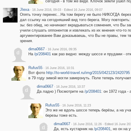
сегодня - в том же виде. Клочок земли ушел по
JIexa
·
·
16 June 2016, 09:03
Edited 16 June 2016, 09:07
Опять точку перенес...На том берегу не было НИКОГДА бере
дал ссылку на сегодняшний вид того берега. Могу повторить
зы: без обид, но начинают вкрадываться сомнения, что Вы за
учили слушать оппонентов и извлекать из их мнения что-то п
аргументированее Вам доказываешь, что Вы не правы, тем тв
зрения.
dima0667
·
16 June 2016, 09:35
d
На
/p/208401
как раз видно: между шоссе и прудами - от
Rufus55
·
16 June 2016, 10:31
Вот фото
http://to-world-travel.ru/img/2015/042123/2420795
в 79 году зимой могли замерзнуть. Поле теперь получает
dima0667
·
16 June 2016, 10:37
d
Да ладно ) Посмотрите на
/p/208401
: он 1972 года -
Rufus55
·
16 June 2016, 11:23
Это же не вдоль шоссе теперь берёзы, а на уча
березы тоже есть.
dima0667
·
·
16 June 2016, 11:26
Edited 16 June 20
d
Да, есть кустарник на
/p/208401
, но он на