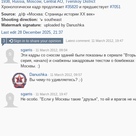
1938
,
Russia
,
Moscow
,
Central AO
,
Tverskoy District
Хронологически кадр продолжает
#35820
и предшествует
#7051
Source:
д/ф «Москва: Страницы истории ХХ век»
Shooting direction:
southeast

Watermark signature:
uploaded by Danushka
Last edit 28 December 2025, 21:37
3
Sign in to share your opinion
Latest comment: 11 March 2012, 19:47
sgarris
·
11 March 2012, 09:04
s
Эти кадры со сносом зданий были показаны в сериале "Вторы
серия, начало) и снабжены закадровым текстом о бомбежках
Москвы. :)
Danushka
·
11 March 2012, 09:57
Вы чему-то удивляетесь? ;-)
sgarris
·
11 March 2012, 19:47
s
Не особо. "Если у Москвы такие "друзья", то ей и врагов не на